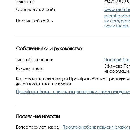
Телефоны
(347) 2 999 9
Официальный сайт
www.promtr
promtransba
Прочие веб-сайты
vk.com/pro
www.facebo
Собственники и руководство
Тип собственности
Частный ба
Ефимова Рег
Руководитель
информации:
Контрольный пакет акций ПромТрансбанка принадлежит
долей в капитале не имеют.
ПромТрансБанк - список акционеров и схема владени
Последние новости
Более трех лет назад
-
Промтрансбанк повысил ставку 