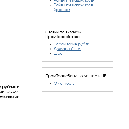
Рейтинги надежности
Рейтинги надежности
(кратко)
Ставки по вкладам
ПромТрансбанка
Российские рубли
Доллары США
Евро
ПромТрансБанк - отчетность ЦБ
Отчетность
 рублях и
изических
металлами