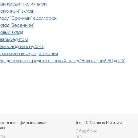
ый кредит наличными
сионный" вклад
аду "Срочный" в долларах
клад "Весенний"
овый вклад
автокредитам
ем вкладам в рублях
ограмме автокредитования
ь денежные средства в новый вклад "Новогодний 90 дней"
нсБанк - финансовые
Топ 10 банков России
ли
Сбербанк
тто
ВТБ