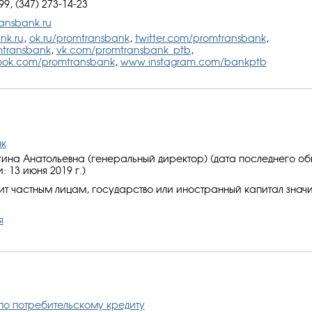
99, (347) 273-14-23
ansbank.ru
nk.ru
,
ok.ru/promtransbank
,
twitter.com/promtransbank
,
mtransbank
,
vk.com/promtransbank_ptb
,
ok.com/promtransbank
,
www.instagram.com/bankptb
нк
ина Анатольевна (генеральный директор) (дата последнего об
 13 июня 2019 г.)
 частным лицам, государство или иностранный капитал значи
я
по потребительскому кредиту