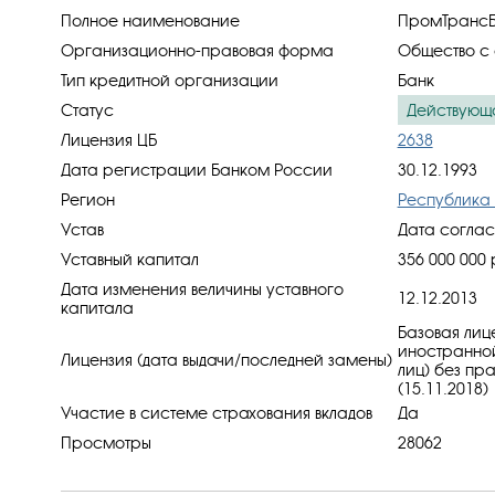
Полное наименование
ПромТрансБа
Организационно-правовая форма
Общество с 
Тип кредитной организации
Банк
Статус
Действующ
Лицензия ЦБ
2638
Дата регистрации Банком России
30.12.1993
Регион
Республика
Устав
Дата соглас
Уставный капитал
356 000 000 
Дата изменения величины уставного
12.12.2013
капитала
Базовая лиц
иностранной
Лицензия (дата выдачи/последней замены)
лиц) без пр
(15.11.2018)
Участие в системе страхования вкладов
Да
Просмотры
28062