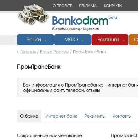
О ПРОЕКТЕ
РЕКЛАМА
КОНТАКТЫ
Банки
МФО
Рейтинги
О
﹀
﹀
﹀
Главная
/
Банки России
/
ПромТрансБанк
ПромТрансБанк
Вся информация о ПромТрансбанке - интернет банк, 
официальный сайт, телефон, отзывы
О банке
Интернет банк
Реквизиты
Контакты
Сокращенное наименование
ПромТранс