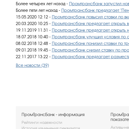
Более четырех лет назад
-
Промтрансбанк запустил нов
Более пяти лет назад
-
Промтрансбанк предлагает "Пен
15.05.2020 12:12
-
Промтрансбанк повысил ставки по вкл
20.03.2020 10:25
-
Промтрансбанк предлагает открыть в
19.11.2019 11:31
-
Промтрансбанк предлагает открыть н
18.07.2018 10:40
-
Промтрансбанк улучшил условия по 
08.02.2018 12:48
-
Промтрансбанк понизил ставки по тр
09.01.2018 19:45
-
Промтрансбанк снизил ставку по пр
22.11.2017 13:22
-
Промтрансбанк предлагает разместит
Все новости (39)
ПромТрансБанк - информация
ПромТра
показате
Рейтинги надежности
Активы-не
История изменения реквизитов