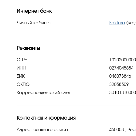
Интернет банк
Личный кабинет
Faktura
(вход
Реквизиты
ОГРН
102020000008
ИНН
0274045684
БИК
048073846
ОКПО
32058509
Корреспондентский счет
30101810000
Контактная информация
Адрес головного офиса
450008 , Рес