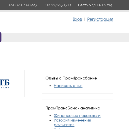
USD 78,03
(-0,44)
EUR 88,89
(-0,71)
Нефть 93,51
(-1,27%)
Вход
|
Регистрация
Отзывы о ПромТрансбанке
Написать отзыв
ПромТрансБанк - аналитика
Финансовые показатели
История изменения
реквизитов