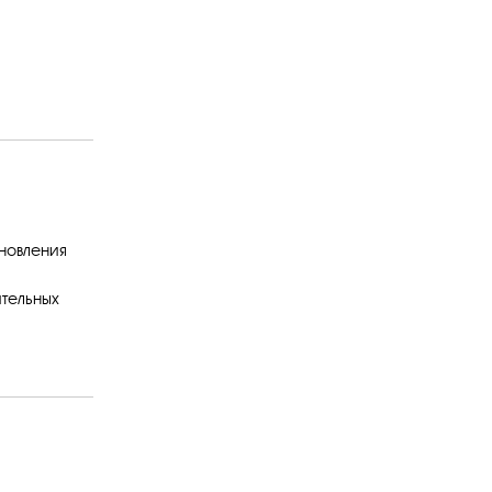
новления
тельных