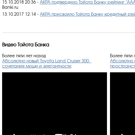
15.10.2018 20:36
-
АКРА подтвердило Тойота Банку рейтинг "AA
Banki.ru
13.10.2017 12:14
-
АКРА присвоило Тойота Банку кредитный рей
Видео Тойота Банка
Более пяти лет назад
Более пяти 
Абсолютно новый Toyota Land Cruiser 300: 
Абсолютно н
сочетание мощи и элегантности
пространст