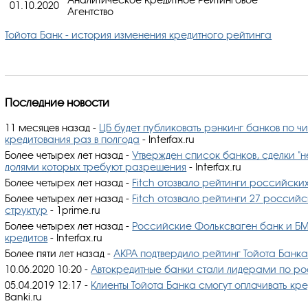
01.10.2020
Агентство
Тойота Банк - история изменения кредитного рейтинга
Последние новости
11 месяцев назад
-
ЦБ будет публиковать рэнкинг банков по ч
кредитования раз в полгода
- Interfax.ru
Более четырех лет назад
-
Утвержден список банков, сделки "
долями которых требуют разрешения
- Interfax.ru
Более четырех лет назад
-
Fitch отозвало рейтинги российски
Более четырех лет назад
-
Fitch отозвало рейтинги 27 российс
структур
- 1prime.ru
Более четырех лет назад
-
Российские Фольксваген банк и БМ
кредитов
- Interfax.ru
Более пяти лет назад
-
АКРА подтвердило рейтинг Тойота Банка
10.06.2020 10:20
-
Автокредитные банки стали лидерами по ро
05.04.2019 12:17
-
Клиенты Тойота Банка смогут оплачивать кред
Banki.ru