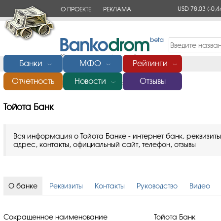
USD 78,03
(-0,4
О ПРОЕКТЕ
РЕКЛАМА
КОНТАКТЫ
Банки
МФО
Рейтинги
﹀
﹀
﹀
Отчетность
Новости
Отзывы
Главная
/
Банки России
/
Тойота Банк
﹀
Тойота Банк
Вся информация о Тойота Банке - интернет банк, реквизиты
адрес, контакты, официальный сайт, телефон, отзывы
О банке
Реквизиты
Контакты
Руководство
Видео
Сокращенное наименование
Тойота Банк