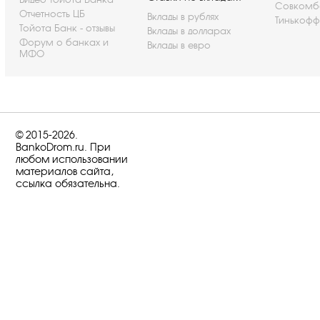
Совкомб
Отчетность ЦБ
Вклады в рублях
Тинькофф
Тойота Банк - отзывы
Вклады в долларах
Форум о банках и
Вклады в евро
МФО
© 2015-2026.
BankoDrom.ru. При
любом использовании
материалов сайта,
ссылка обязательна.