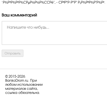
´Р¾Р³Р¾Р²Р¾СРµР½Р½Р¾ССРё", - СРºР°Р·Р°Р" Р¡Р¾РºР¾Р"Р¾Р².
Ваш комментарий
© 2015-2026.
BankoDrom.ru. При
любом использовании
материалов сайта,
ссылка обязательна.