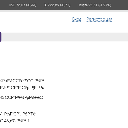
USD 78,03
(-0,44)
EUR 88,89
(-0,71)
Нефть 93,51
(-1,27%)
Вход
|
Регистрация
¼РµР½ССРёР"СС Р½Р°
½Р° СР°Р¹СРµ Р¦Р РР¤.
¿Р¾ ССР°Р²Р½РµР½РёС
1 Р¼Р"СР´, РёР"Рё
 С 43,6% Р½Р° 1