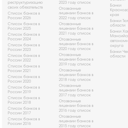
реструктуризацию
2023 году список
Банки
своих обязательств
Отозванные
Краснод
лицензии банков в
Список банков в
края
России 2026
2022 году список
Банки Т
Список банков в
Отозванные
области
России 2025
лицензии банков в
Банки Ха
2021 году список
Список банков в
Мансийс
России 2024
Отозванные
автоном
лицензии банков в
Список банков в
округа
2020 году список
России 2023
Банки Че
Отозванные
Список банков в
области
лицензии банков в
России 2022
2019 году список
Список банков в
Отозванные
России 2021
лицензии банков в
Список банков в
2018 году список
России 2020
Отозванные
Список банков в
лицензии банков в
России 2019
2017 году список
Список банков в
Отозванные
России 2018
лицензии банков в
Список банков в
2016 году список
России 2017
Отозванные
Список банков в
лицензии банков в
России 2016
2015 году список