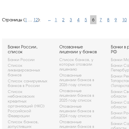
Страницы (
1
…
12
):
←
1
2
3
4
5
6
7
8
9
10
Банки России,
Отозванные
Банки в 
список
лицензии у банков
РФ
Банки России
Список банков, у
Банки Мо
которых отозвали
Список
Банки Са
лицензию
ликвидированных
Петербу
банков
Отозванные
Банки Ре
лицензии банков в
Татарста
Список санируемых
2026 году список
банков в России
(Татарст
Отозванные
Список
Банки Св
лицензии банков в
небанковских
области
2025 году список
кредитных
Банки С
организаций (НКО)
Отозванные
области
Российской
лицензии банков в
Банки Ро
Федерации
2024 году список
области
Список банков,
Отозванные
Банки С
допустивших
лицензии банков в
области