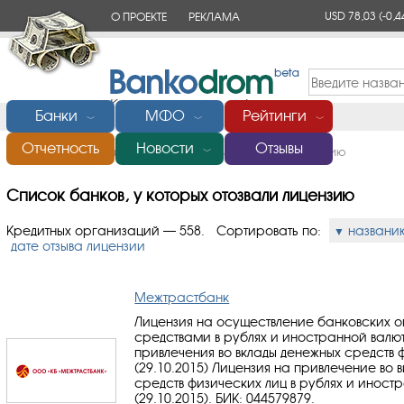
USD 78,03
(-0,4
О ПРОЕКТЕ
РЕКЛАМА
КОНТАКТЫ
Банки
МФО
Рейтинги
﹀
﹀
﹀
Отчетность
Новости
Отзывы
Главная
/
Список банков, у которых отозвали лицензию
﹀
Список банков, у которых отозвали лицензию
Кредитных организаций — 558.
Сортировать по:
названи
дате отзыва лицензии
Межтрастбанк
Лицензия на осуществление банковских 
средствами в рублях и иностранной валю
привлечения во вклады денежных средств 
(29.10.2015) Лицензия на привлечение во 
средств физических лиц в рублях и иност
(29.10.2015).
БИК: 044579879
.