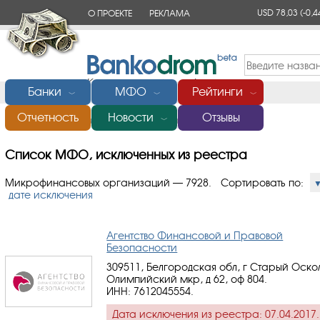
USD 78,03
(-0,4
О ПРОЕКТЕ
РЕКЛАМА
КОНТАКТЫ
Банки
МФО
Рейтинги
﹀
﹀
﹀
Отчетность
Новости
Отзывы
Главная
/
Список МФО, исключенных из реестра
﹀
Список МФО, исключенных из реестра
Микрофинансовых организаций — 7928.
Сортировать по:
дате исключения
Агентство Финансовой и Правовой
Безопасности
309511, Белгородская обл, г Старый Оско
Олимпийский мкр, д 62, оф 804.
ИНН: 7612045554
.
Дата исключения из реестра: 07.04.2017.