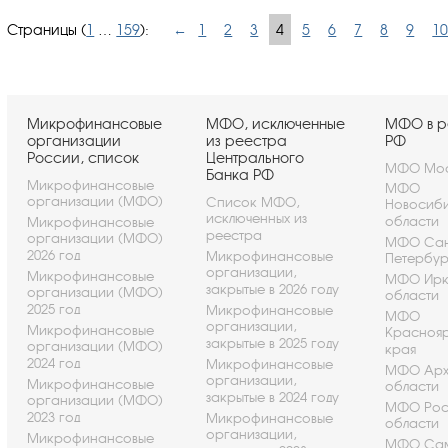
Страницы (
1
…
159
):
←
1
2
3
4
5
6
7
8
9
1
Микрофинансовые
МФО, исключенные
МФО в р
организации
из реестра
РФ
России, список
Центрального
МФО Мос
Банка РФ
Микрофинансовые
МФО
организации (МФО)
Список МФО,
Новосиб
исключенных из
области
Микрофинансовые
реестра
организации (МФО)
МФО Сан
2026 год
Микрофинансовые
Петербу
организации,
Микрофинансовые
МФО Ирк
закрытые в 2026 году
организации (МФО)
области
2025 год
Микрофинансовые
МФО
организации,
Микрофинансовые
Красноя
закрытые в 2025 году
организации (МФО)
края
2024 год
Микрофинансовые
МФО Арх
организации,
Микрофинансовые
области
закрытые в 2024 году
организации (МФО)
МФО Рос
2023 год
Микрофинансовые
области
организации,
Микрофинансовые
МФО Са