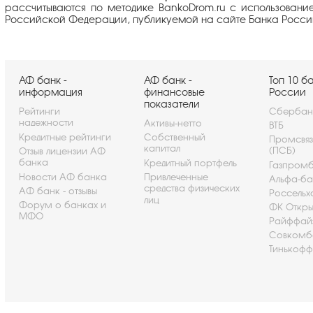
рассчитываются по методике BankoDrom.ru с использовани
Российской Федерации, публикуемой на сайте Банка Росси
АФ банк -
АФ банк -
Топ 10 б
информация
финансовые
России
показатели
Рейтинги
Сбербан
надежности
Активы-нетто
ВТБ
Кредитные рейтинги
Собственный
Промсвя
капитал
(ПСБ)
Отзыв лицензии АФ
банка
Кредитный портфель
Газпром
Новости АФ банка
Привлеченные
Альфа-ба
средства физических
АФ банк - отзывы
Россельх
лиц
Форум о банках и
ФК Откры
МФО
Райффай
Совкомб
Тинькофф