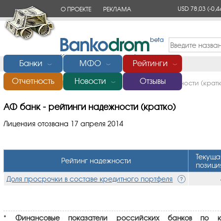
USD 78,03
(-0,4
О ПРОЕКТЕ
РЕКЛАМА
КОНТАКТЫ
Банки
МФО
Рейтинги
﹀
﹀
﹀
Отчетность
Новости
Отзывы
Главная
/
Банки России
/
АФ банк
/
Рейтинги надежности (крат
﹀
АФ банк - рейтинги надежности (кратко)
Лицензия отозвана 17 апреля 2014
Текуща
Рейтинг надежности
позици
Доля просрочки в составе кредитного портфеля
*
Финансовые показатели российских банков по кл