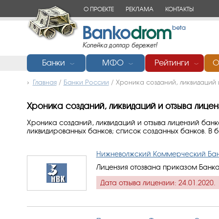
О ПРОЕКТЕ
РЕКЛАМА
КОНТАКТЫ
Банки
МФО
Рейтинги
О
﹀
﹀
﹀
Главная
/
Банки России
/
Хроника созданий, ликвидаций 
Хроника созданий, ликвидаций и отзыва лицен
Хроника созданий, ликвидаций и отзыва лицензий банков
ликвидированных банков; список созданных банков. В 
Нижневолжский Коммерческий Ба
Лицензия отозвана приказом Банка
Дата отзыва лицензии: 24.01.2020.