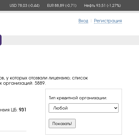
USD 78,03
(-0,44)
EUR 88,89
(-0,71)
Нефть 93,51
(-1,27%)
Вход
|
Регистрация
ов, у которых отозвали лицензию; список
х организаций: 5889.
Тип кредитной организации:
нзия ЦБ:
931