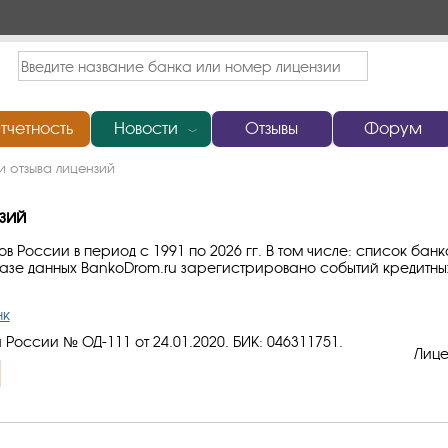
тчетность
Новости
Отзывы
Форум
﹀
и отзыва лицензий
зий
 России в период с 1991 по 2026 гг. В том числе: список банк
базе данных BankoDrom.ru зарегистрировано событий кредитны
нк
 России № ОД-111 от 24.01.2020.
БИК: 046311751
.
Лице