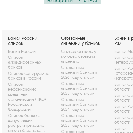
Регистрация: 17.10.1990.
Банки России,
Отозванные
Банки в 
список
лицензии у банков
РФ
Банки России
Список банков, у
Банки Мо
которых отозвали
Список
Банки Са
лицензию
ликвидированных
Петербу
банков
Отозванные
Банки Ре
лицензии банков в
Татарста
Список санируемых
2026 году список
банков в России
(Татарст
Отозванные
Список
Банки Св
лицензии банков в
небанковских
области
2025 году список
кредитных
Банки С
организаций (НКО)
Отозванные
области
Российской
лицензии банков в
Банки Ро
Федерации
2024 году список
области
Список банков,
Отозванные
Банки С
допустивших
лицензии банков в
области
реструктуризацию
2023 году список
Банки
своих обязательств
Отозванные