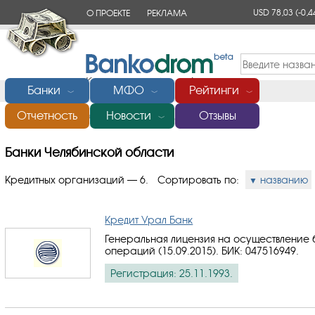
USD 78,03
(-0,4
О ПРОЕКТЕ
РЕКЛАМА
КОНТАКТЫ
Банки
МФО
Рейтинги
﹀
﹀
﹀
Отчетность
Новости
Отзывы
Главная
/
Банки Челябинской области
﹀
Банки Челябинской области
Кредитных организаций — 6.
Сортировать по:
названию
Кредит Урал Банк
Генеральная лицензия на осуществление 
операций (15.09.2015).
БИК: 047516949
.
Регистрация: 25.11.1993.