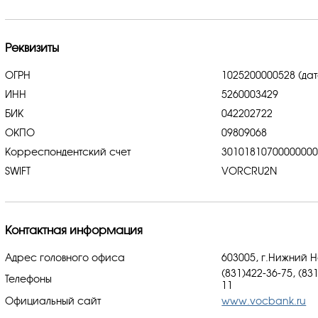
Реквизиты
ОГРН
1025200000528 (дат
ИНН
5260003429
БИК
042202722
ОКПО
09809068
Корреспондентский счет
3010181070000000
SWIFT
VORCRU2N
Контактная информация
Адрес головного офиса
603005, г.Нижний Но
(831)422-36-75, (83
Телефоны
11
Официальный сайт
www.vocbank.ru