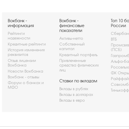
Вокбанк -
Вокбанк -
Топ 10 б
информация
финансовые
России
показатели
Рейтинги
Сбербан
надежности
Активы-нетто
ВТБ
Кредитные рейтинги
Собственный
Промсвя
капитал
(ПСБ)
История изменения
реквизитов
Кредитный портфель
Газпром
Отзыв лицензии
Привлеченные
Альфа-ба
Вокбанка
средства физических
Россельх
лиц
Новости Вокбанка
ФК Откры
Вокбанк - отзывы
Райффай
Ставки по вкладам
Форум о банках и
Совкомб
МФО
Вклады в рублях
Тинькофф
Вклады в долларах
Вклады в евро