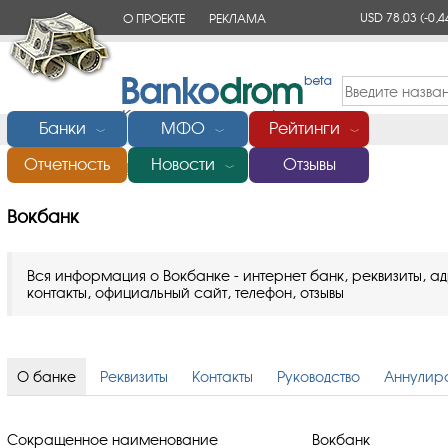
USD 78,03
(-0,4
О ПРОЕКТЕ
РЕКЛАМА
КОНТАКТЫ
Банки
МФО
Рейтинги
﹀
﹀
﹀
Отчетность
Новости
Отзывы
Главная
/
Банки России
/
Вокбанк
﹀
Вокбанк
Вся информация о Вокбанке - интернет банк, реквизиты, а
контакты, официальный сайт, телефон, отзывы
О банке
Реквизиты
Контакты
Руководство
Аннулир
Сокращенное наименование
Вокбанк