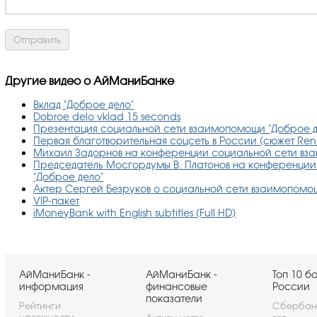
Другие видео о АйМаниБанке
Вклад "Доброе дело"
Dobroe delo vklad 15 seconds
Презентация социальной сети взаимопомощи "Доброе д
Первая благотворительная соцсеть в России (сюжет Ren
Михаил Задорнов на конференции социальной сети вз
Председатель Мосгордумы В. Платонов на конференци
"Доброе дело"
Актер Сергей Безруков о социальной сети взаимопомо
VIP-пакет
iMoneyBank with English subtitles (Full HD)
АйМаниБанк -
АйМаниБанк -
Топ 10 б
информация
финансовые
России
показатели
Рейтинги
Сбербан