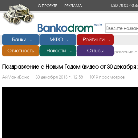
USD 78,03
(-0,4
О ПРОЕКТЕ
РЕКЛАМА
КОНТАКТЫ
Банки
МФО
Рейтинги
﹀
﹀
﹀
Отчетность
Новости
Отзывы
Главная
/
Банки России
/
АйМаниБанк
/
Видео
/
Поздравление с
﹀
Поздравление с Новым Годом (видео от 30 декабря 2
АйМаниБанк
|
30 декабря 2013 г. 12:58
|
1019 просмотров