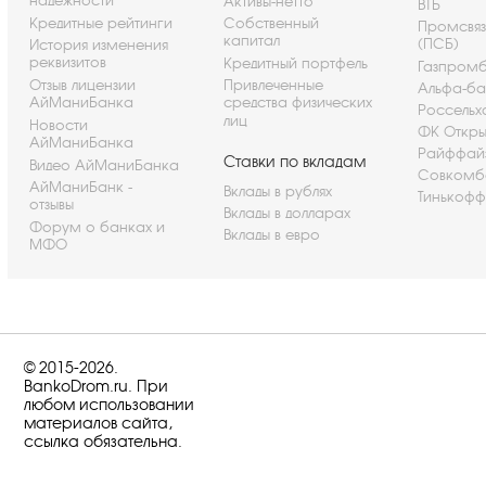
надежности
Активы-нетто
ВТБ
Кредитные рейтинги
Собственный
Промсвя
капитал
(ПСБ)
История изменения
реквизитов
Кредитный портфель
Газпром
Отзыв лицензии
Привлеченные
Альфа-ба
АйМаниБанка
средства физических
Россельх
лиц
Новости
ФК Откры
АйМаниБанка
Райффай
Ставки по вкладам
Видео АйМаниБанка
Совкомб
АйМаниБанк -
Вклады в рублях
Тинькофф
отзывы
Вклады в долларах
Форум о банках и
Вклады в евро
МФО
© 2015-2026.
BankoDrom.ru. При
любом использовании
материалов сайта,
ссылка обязательна.