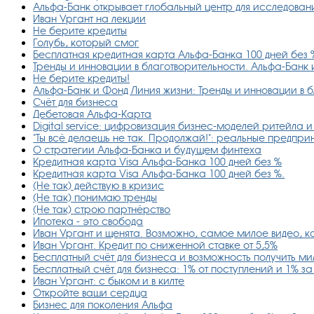
Альфа-Банк открывает глобальный центр для исследован
Иван Ургант на лекции
Не берите кредиты
Голубь, который смог
Бесплатная кредитная карта Альфа-Банка 100 дней без 
Тренды и инновации в благотворительности. Альфа-Банк 
Не берите кредиты!
Альфа-Банк и Фонд Линия жизни: Тренды и инновации в 
Счёт для бизнеса
Дебетовая Альфа-Карта
Digital service: цифровизация бизнес-моделей ритейла
"Ты всё делаешь не так. Продолжай!": реальные предпр
О стратегии Альфа-Банка и будущем финтеха
Кредитная карта Visa Альфа-Банка 100 дней без %
Кредитная карта Visa Альфа-Банка 100 дней без %.
(Не так) действую в кризис
(Не так) понимаю тренды
(Не так) строю партнёрство
Ипотека - это свобода
Иван Ургант и щенята. Возможно, самое милое видео, к
Иван Ургант. Кредит по сниженной ставке от 5,5%
Бесплатный счёт для бизнеса и возможность получить м
Бесплатный счёт для бизнеса: 1% от поступлений и 1% з
Иван Ургант: с быком и в килте
Откройте ваши сердца
Бизнес для поколения Альфа