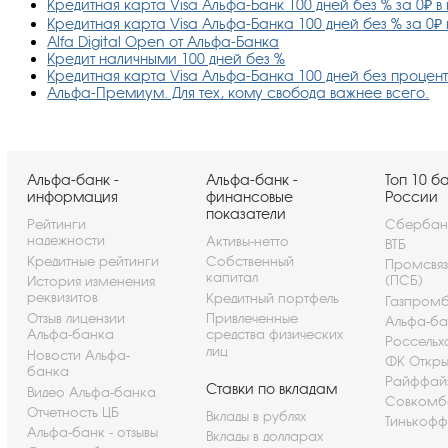
Кредитная карта Visa Альфа-Банк 100 дней без % за 0₽ 
Кредитная карта Visa Альфа-Банка 100 дней без % за 0₽
Alfa Digital Open от Альфа-Банка
Кредит наличными 100 дней без %
Кредитная карта Visa Альфа-Банка 100 дней без процен
Альфа-Премиум. Для тех, кому свобода важнее всего.
Альфа-банк -
Альфа-банк -
Топ 10 б
информация
финансовые
России
показатели
Рейтинги
Сбербан
надежности
Активы-нетто
ВТБ
Кредитные рейтинги
Собственный
Промсвя
капитал
(ПСБ)
История изменения
реквизитов
Кредитный портфель
Газпром
Отзыв лицензии
Привлеченные
Альфа-ба
Альфа-банка
средства физических
Россельх
лиц
Новости Альфа-
ФК Откры
банка
Райффай
Ставки по вкладам
Видео Альфа-банка
Совкомб
Отчетность ЦБ
Вклады в рублях
Тинькофф
Альфа-банк - отзывы
Вклады в долларах