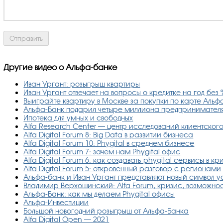
Другие видео о Альфа-банке
Иван Ургант: розыгрыш квартиры
Иван Ургант отвечает на вопросы о кредитке на год без 
Выиграйте квартиру в Москве за покупки по карте Альф
Альфа-Банк подарил четыре миллиона предпринимател
Ипотека для умных и свободных
Alfa Research Center — центр исследований клиентског
Alfa Digital Forum 8: Big Data в развитии бизнеса
Alfa Digital Forum 10: Phygital в среднем бизнесе
Alfa Digital Forum 7: зачем нам Phygital офис
Alfa Digital Forum 6: как создавать phygital сервисы в кр
Alfa Digital Forum 5: откровенный разговор с регионами
Альфа-банк и Иван Ургант представляют новый символ 
Владимир Верхошинский: Alfa Forum, кризис, возможнос
Альфа-Банк: как мы делаем Phygital офисы
Альфа-Инвестиции
Большой новогодний розыгрыш от Альфа-Банка
Alfa Digital Open — 2021