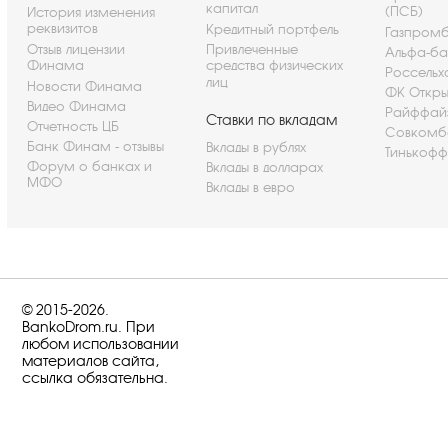
капитал
(ПСБ)
История изменения
реквизитов
Кредитный портфель
Газпром
Отзыв лицензии
Привлеченные
Альфа-ба
Финама
средства физических
Россельх
лиц
Новости Финама
ФК Откры
Видео Финама
Райффай
Ставки по вкладам
Отчетность ЦБ
Совкомб
Банк Финам - отзывы
Вклады в рублях
Тинькофф
Форум о банках и
Вклады в долларах
МФО
Вклады в евро
© 2015-2026.
BankoDrom.ru. При
любом использовании
материалов сайта,
ссылка обязательна.