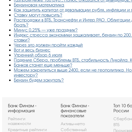
Бензиновая математика
Как защитить капитал от девальвации рубля, инфляции и
Ставку могут повысить?
Распродажи в ВТБ, Транснефти и Интер РАО. Облигации д
брать?
Минус 0,25% — уже праздник?
Индекс стресса экономики зашкаливает, бензин по 200.
ставки?
Через это должен пройти каждый
Вот и весь бизнес
Утренний обзор 6 июля
Падение Сбера, проблемы ВТБ, стабильность Лукойла. К
Банков станет еще меньше?
Можем закрепиться выше 2400, если не геополитика. Но е
инвестору?
Бензин будем закупать?
Банк Финам -
Банк Финам -
Топ 10 б
информация
финансовые
России
показатели
Рейтинги
Сбербан
надежности
Активы-нетто
ВТБ
Кредитные рейтинги
Собственный
Промсвя