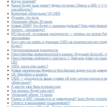
Когда позитив?
Рынок будет еще ниже? Ждем отсечек Сбера и ВТБ // У Г
заработать?
Валютные облигации VS ОФЗ
Лучшее, что есть
Утренний обзор 20 июля
Новый 2008? Что будет с рынком дальше? Как действова
Золото - пирамида?
IPO SpaceX: основные доходности — теперь на этапе Pr
экономики
Рост цен на нефть и длинные ОФЗ не компенсируют пад
будет?
(Не)нормальная доходность
Перспективы американского рынка: будущее SpaceX, п
Перспективы нефтяного сектора // Дивгэпы давят на рын
ЦБ?
ОФЗ: риск или шанс?
Новые минимумы Индекса МосБиржи ждем после дивиде
ЦБ, МинФин и валюта
ОФЗ — доходность выше ставки ЦБ или сигнал риска в 
облигации?
А могли уже быть в рецессии
Так кризис будет или нет?
Утренний обзор 13 июля
Полюс и МТС откажутся от дивидендов? Зато будет платить
Стресс в экономике зашкаливает?
Газпром ниже 100 руб., Полюс отказался от дивидендов,