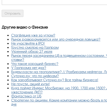
Другие видео о Финаме
Стагфляция уже за углом?
Рынок разворачивается или это очередная ловушка?
Не участвуйте в IPO!
Грустно смотрю на Газпром
Утренний обзор 27 июля
Рынок перед заседанием ЦБ в подвешенном состоянии. 
ставки?
Что такое хороший бизнес?
У Газпрома нет дна?
Будем расти на геополитике? // Разбираем нефтегаз: Л
Суточно.ру: что по цифрам?
Как зарабатывают Суточно.ру? Все тайны бизнеса!
Не грусти, акций купи!
Куда пойдет Индекс МосБиржи: на 1900, 1700 или 1500? 
ужесточение ДКП?
Фантастика от ЦБ
Стратегии по акциям. Какие компании можно брать в по
дня