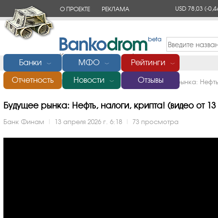
USD 78,03
(-0,4
О ПРОЕКТЕ
РЕКЛАМА
КОНТАКТЫ
Банки
МФО
Рейтинги
﹀
﹀
﹀
Отчетность
Новости
Отзывы
Главная
/
Банки России
/
Финам
/
Видео
/
Будущее рынка: Нефть
﹀
Будущее рынка: Нефть, налоги, крипта! (видео от 13 
Банк Финам
|
13 апреля 2026 г. 6:18
|
73 просмотра