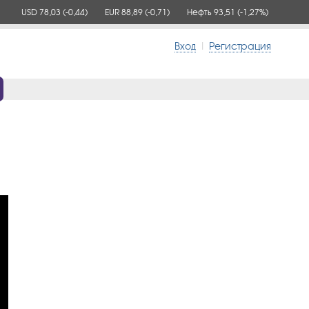
USD 78,03
(-0,44)
EUR 88,89
(-0,71)
Нефть 93,51
(-1,27%)
Вход
|
Регистрация