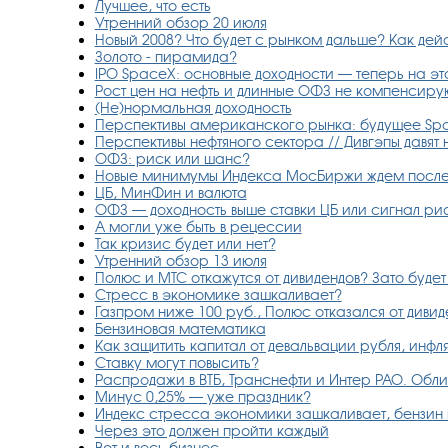
Лучшее, что есть
Утренний обзор 20 июля
Новый 2008? Что будет с рынком дальше? Как дей
Золото - пирамида?
IPO SpaceX: основные доходности — теперь на эт
Рост цен на нефть и длинные ОФЗ не компенсиру
(Не)нормальная доходность
Перспективы американского рынка: будущее Spa
Перспективы нефтяного сектора // Дивгэпы давят
ОФЗ: риск или шанс?
Новые минимумы Индекса МосБиржи ждем после 
ЦБ, МинФин и валюта
ОФЗ — доходность выше ставки ЦБ или сигнал ри
А могли уже быть в рецессии
Так кризис будет или нет?
Утренний обзор 13 июля
Полюс и МТС откажутся от дивидендов? Зато будет 
Стресс в экономике зашкаливает?
Газпром ниже 100 руб., Полюс отказался от дивид
Бензиновая математика
Как защитить капитал от девальвации рубля, инф
Ставку могут повысить?
Распродажи в ВТБ, Транснефти и Интер РАО. Облиг
Минус 0,25% — уже праздник?
Индекс стресса экономики зашкаливает, бензин п
Через это должен пройти каждый
Вот и весь бизнес