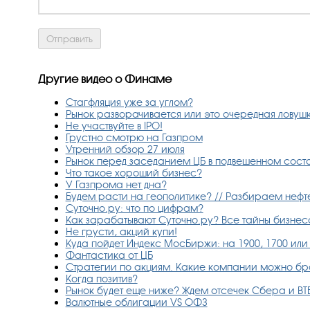
Другие видео о Финаме
Стагфляция уже за углом?
Рынок разворачивается или это очередная ловуш
Не участвуйте в IPO!
Грустно смотрю на Газпром
Утренний обзор 27 июля
Рынок перед заседанием ЦБ в подвешенном состо
Что такое хороший бизнес?
У Газпрома нет дна?
Будем расти на геополитике? // Разбираем нефте
Суточно.ру: что по цифрам?
Как зарабатывают Суточно.ру? Все тайны бизнес
Не грусти, акций купи!
Куда пойдет Индекс МосБиржи: на 1900, 1700 или
Фантастика от ЦБ
Стратегии по акциям. Какие компании можно брат
Когда позитив?
Рынок будет еще ниже? Ждем отсечек Сбера и ВТБ 
Валютные облигации VS ОФЗ