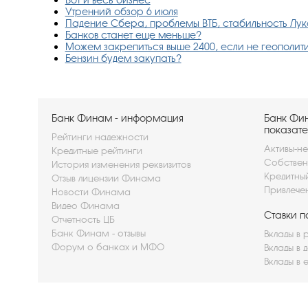
Утренний обзор 6 июля
Падение Сбера, проблемы ВТБ, стабильность Луко
Банков станет еще меньше?
Можем закрепиться выше 2400, если не геополитик
Бензин будем закупать?
Банк Финам - информация
Банк Фи
показате
Рейтинги надежности
Активы-не
Кредитные рейтинги
Собствен
История изменения реквизитов
Кредитны
Отзыв лицензии Финама
Привлече
Новости Финама
Видео Финама
Ставки п
Отчетность ЦБ
Банк Финам - отзывы
Вклады в 
Форум о банках и МФО
Вклады в 
Вклады в 