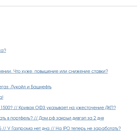
ка?
янии. Что хуже: повышение или снижение ставки?
газ: Лукойл и Башнефть
а!
 1500? // Кривая ОФЗ указывает на ужесточение ДКП?
ь в портфель? // Дом.рф закрыл дивгэп за 2 дня
// У Газпрома нет дна // На IPO теперь не заработать?