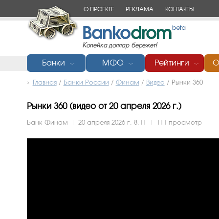
О ПРОЕКТЕ
РЕКЛАМА
КОНТАКТЫ
Банки
МФО
Рейтинги
О
﹀
﹀
﹀
Главная
/
Банки России
/
Финам
/
Видео
/
Рынки 360
Рынки 360 (видео от 20 апреля 2026 г.)
Банк Финам
|
20 апреля 2026 г. 8:11
|
111 просмотр