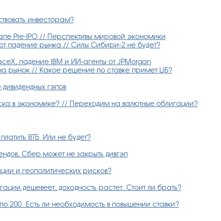
ствовать инвесторам?
апе Pre-IPO // Перспективы мировой экономики
ют падение рынка // Силы Сибири-2 не будет?
ceX, падение IBM и ИИ-агенты от JPMorgan
 на рынок // Какое решение по ставке примет ЦБ?
дивидендных гэпов
ска в экономике? // Переходим на валютные облигации?
платить ВТБ. Или не будет?
ендов, Сбер может не закрыть дивгэп
ляции и геополитических рисков?
ации дешевеет, доходность растет. Стоит ли брать?
о 200. Есть ли необходимость в повышении ставки?