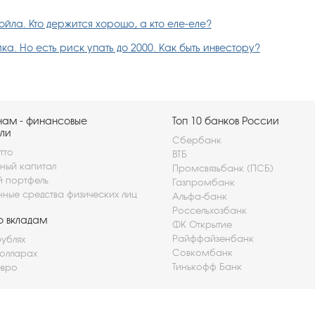
йла. Кто держится хорошо, а кто еле-еле?
а. Но есть риск упать до 2000. Как быть инвестору?
нам - финансовые
Топ 10 банков России
ли
Сбербанк
тто
ВТБ
ный капитал
Промсвязьбанк (ПСБ)
й портфель
Газпромбанк
нные средства физических лиц
Альфа-банк
Россельхозбанк
о вкладам
ФК Открытие
Райффайзенбанк
рублях
Совкомбанк
долларах
Тинькофф Банк
евро