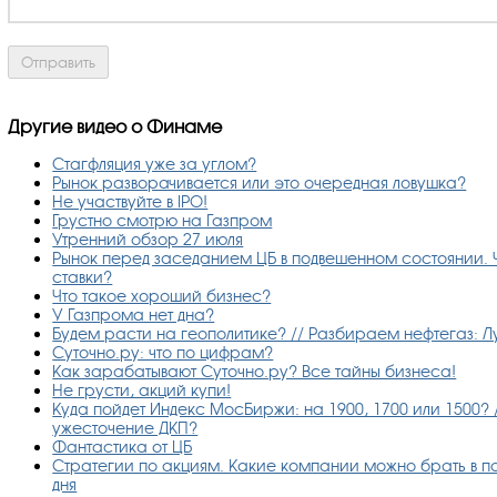
Другие видео о Финаме
Стагфляция уже за углом?
Рынок разворачивается или это очередная ловушка?
Не участвуйте в IPO!
Грустно смотрю на Газпром
Утренний обзор 27 июля
Рынок перед заседанием ЦБ в подвешенном состоянии. 
ставки?
Что такое хороший бизнес?
У Газпрома нет дна?
Будем расти на геополитике? // Разбираем нефтегаз: Л
Суточно.ру: что по цифрам?
Как зарабатывают Суточно.ру? Все тайны бизнеса!
Не грусти, акций купи!
Куда пойдет Индекс МосБиржи: на 1900, 1700 или 1500? 
ужесточение ДКП?
Фантастика от ЦБ
Стратегии по акциям. Какие компании можно брать в по
дня