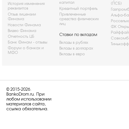
капитал
(ПСБ)
История изменения
реквизитов
Кредитный портфель
Газпром
Отзыв лицензии
Привлеченные
Альфа-ба
Финама
средства физических
Россельх
лиц
Новости Финама
ФК Откры
Видео Финама
Райффай
Ставки по вкладам
Отчетность ЦБ
Совкомб
Банк Финам - отзывы
Вклады в рублях
Тинькофф
Форум о банках и
Вклады в долларах
МФО
Вклады в евро
© 2015-2026.
BankoDrom.ru. При
любом использовании
материалов сайта,
ссылка обязательна.