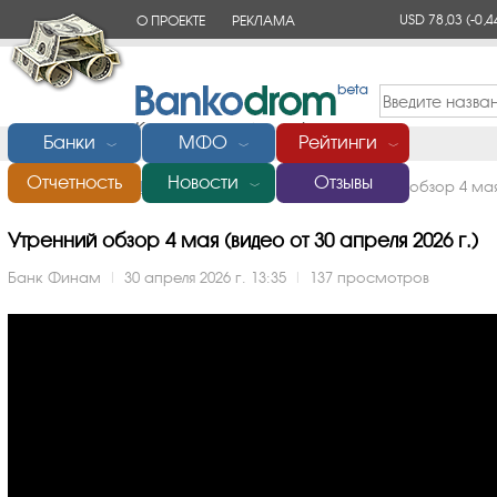
USD 78,03
(-0,4
О ПРОЕКТЕ
РЕКЛАМА
КОНТАКТЫ
Банки
МФО
Рейтинги
﹀
﹀
﹀
Отчетность
Новости
Отзывы
Главная
/
Банки России
/
Финам
/
Видео
/
Утренний обзор 4 ма
﹀
Утренний обзор 4 мая (видео от 30 апреля 2026 г.)
Банк Финам
|
30 апреля 2026 г. 13:35
|
137 просмотров