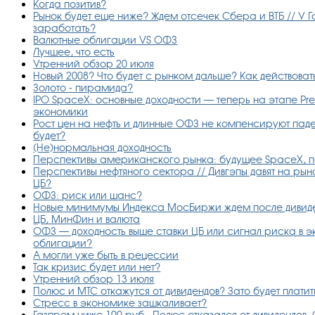
Когда позитив?
Рынок будет еще ниже? Ждем отсечек Сбера и ВТБ // У Г
заработать?
Валютные облигации VS ОФЗ
Лучшее, что есть
Утренний обзор 20 июля
Новый 2008? Что будет с рынком дальше? Как действова
Золото - пирамида?
IPO SpaceX: основные доходности — теперь на этапе Pr
экономики
Рост цен на нефть и длинные ОФЗ не компенсируют пад
будет?
(Не)нормальная доходность
Перспективы американского рынка: будущее SpaceX, п
Перспективы нефтяного сектора // Дивгэпы давят на рын
ЦБ?
ОФЗ: риск или шанс?
Новые минимумы Индекса МосБиржи ждем после дивиде
ЦБ, МинФин и валюта
ОФЗ — доходность выше ставки ЦБ или сигнал риска в 
облигации?
А могли уже быть в рецессии
Так кризис будет или нет?
Утренний обзор 13 июля
Полюс и МТС откажутся от дивидендов? Зато будет платить
Стресс в экономике зашкаливает?
Газпром ниже 100 руб., Полюс отказался от дивидендов,