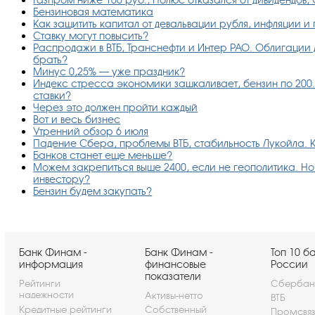
Бензиновая математика
Как защитить капитал от девальвации рубля, инфляции и
Ставку могут повысить?
Распродажи в ВТБ, Транснефти и Интер РАО. Облигации д
брать?
Минус 0,25% — уже праздник?
Индекс стресса экономики зашкаливает, бензин по 200.
ставки?
Через это должен пройти каждый
Вот и весь бизнес
Утренний обзор 6 июля
Падение Сбера, проблемы ВТБ, стабильность Лукойла. К
Банков станет еще меньше?
Можем закрепиться выше 2400, если не геополитика. Но е
инвестору?
Бензин будем закупать?
Банк Финам -
Банк Финам -
Топ 10 б
информация
финансовые
России
показатели
Рейтинги
Сбербан
надежности
Активы-нетто
ВТБ
Кредитные рейтинги
Собственный
Промсвя