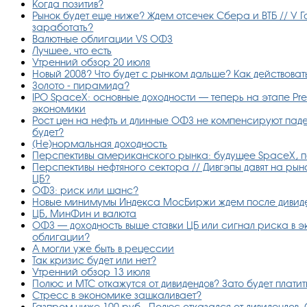
Когда позитив?
Рынок будет еще ниже? Ждем отсечек Сбера и ВТБ // У Г
заработать?
Валютные облигации VS ОФЗ
Лучшее, что есть
Утренний обзор 20 июля
Новый 2008? Что будет с рынком дальше? Как действова
Золото - пирамида?
IPO SpaceX: основные доходности — теперь на этапе Pr
экономики
Рост цен на нефть и длинные ОФЗ не компенсируют пад
будет?
(Не)нормальная доходность
Перспективы американского рынка: будущее SpaceX, п
Перспективы нефтяного сектора // Дивгэпы давят на рын
ЦБ?
ОФЗ: риск или шанс?
Новые минимумы Индекса МосБиржи ждем после дивиде
ЦБ, МинФин и валюта
ОФЗ — доходность выше ставки ЦБ или сигнал риска в 
облигации?
А могли уже быть в рецессии
Так кризис будет или нет?
Утренний обзор 13 июля
Полюс и МТС откажутся от дивидендов? Зато будет платить
Стресс в экономике зашкаливает?
Газпром ниже 100 руб., Полюс отказался от дивидендов,