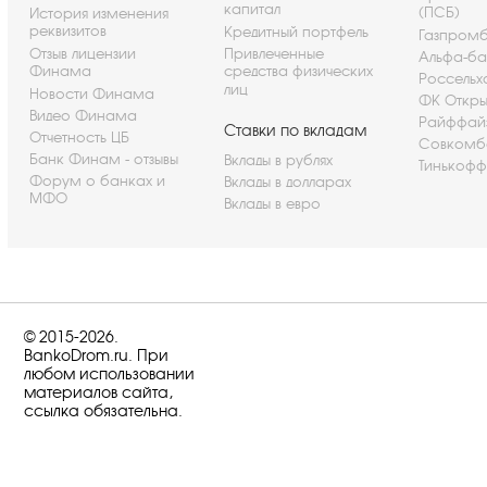
капитал
(ПСБ)
История изменения
реквизитов
Кредитный портфель
Газпром
Отзыв лицензии
Привлеченные
Альфа-ба
Финама
средства физических
Россельх
лиц
Новости Финама
ФК Откры
Видео Финама
Райффай
Ставки по вкладам
Отчетность ЦБ
Совкомб
Банк Финам - отзывы
Вклады в рублях
Тинькофф
Форум о банках и
Вклады в долларах
МФО
Вклады в евро
© 2015-2026.
BankoDrom.ru. При
любом использовании
материалов сайта,
ссылка обязательна.