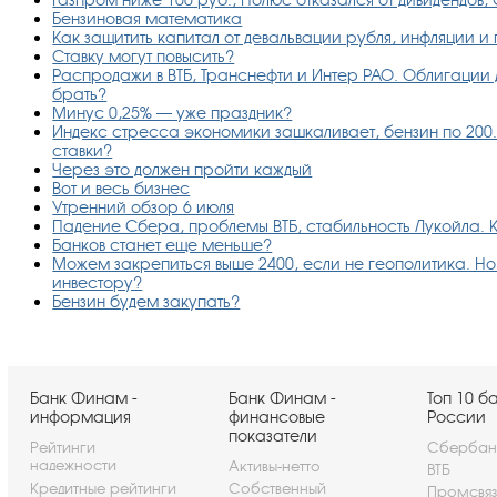
Бензиновая математика
Как защитить капитал от девальвации рубля, инфляции и
Ставку могут повысить?
Распродажи в ВТБ, Транснефти и Интер РАО. Облигации д
брать?
Минус 0,25% — уже праздник?
Индекс стресса экономики зашкаливает, бензин по 200.
ставки?
Через это должен пройти каждый
Вот и весь бизнес
Утренний обзор 6 июля
Падение Сбера, проблемы ВТБ, стабильность Лукойла. К
Банков станет еще меньше?
Можем закрепиться выше 2400, если не геополитика. Но е
инвестору?
Бензин будем закупать?
Банк Финам -
Банк Финам -
Топ 10 б
информация
финансовые
России
показатели
Рейтинги
Сбербан
надежности
Активы-нетто
ВТБ
Кредитные рейтинги
Собственный
Промсвя