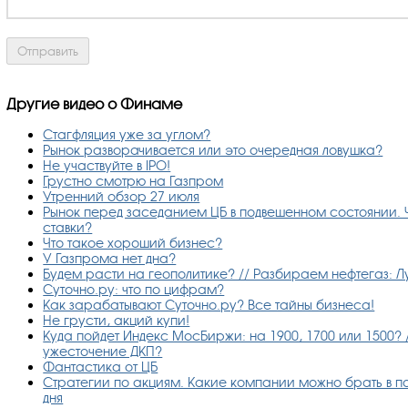
Другие видео о Финаме
Стагфляция уже за углом?
Рынок разворачивается или это очередная ловушка?
Не участвуйте в IPO!
Грустно смотрю на Газпром
Утренний обзор 27 июля
Рынок перед заседанием ЦБ в подвешенном состоянии. 
ставки?
Что такое хороший бизнес?
У Газпрома нет дна?
Будем расти на геополитике? // Разбираем нефтегаз: Л
Суточно.ру: что по цифрам?
Как зарабатывают Суточно.ру? Все тайны бизнеса!
Не грусти, акций купи!
Куда пойдет Индекс МосБиржи: на 1900, 1700 или 1500? 
ужесточение ДКП?
Фантастика от ЦБ
Стратегии по акциям. Какие компании можно брать в по
дня