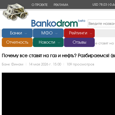
USD 78,03
(-0,4
О ПРОЕКТЕ
РЕКЛАМА
КОНТАКТЫ
Банки
МФО
Рейтинги
﹀
﹀
﹀
Отчетность
Новости
Отзывы
Главная
/
Банки России
/
Финам
/
Видео
/
Почему все ставят на
﹀
Почему все ставят на газ и нефть? Разбираемся! (ви
Банк Финам
|
14 мая 2026 г. 15:00
|
109 просмотров