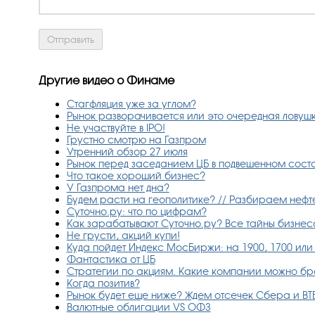
Другие видео о Финаме
Стагфляция уже за углом?
Рынок разворачивается или это очередная ловуш
Не участвуйте в IPO!
Грустно смотрю на Газпром
Утренний обзор 27 июля
Рынок перед заседанием ЦБ в подвешенном состо
Что такое хороший бизнес?
У Газпрома нет дна?
Будем расти на геополитике? // Разбираем нефте
Суточно.ру: что по цифрам?
Как зарабатывают Суточно.ру? Все тайны бизнес
Не грусти, акций купи!
Куда пойдет Индекс МосБиржи: на 1900, 1700 или
Фантастика от ЦБ
Стратегии по акциям. Какие компании можно брат
Когда позитив?
Рынок будет еще ниже? Ждем отсечек Сбера и ВТБ 
Валютные облигации VS ОФЗ