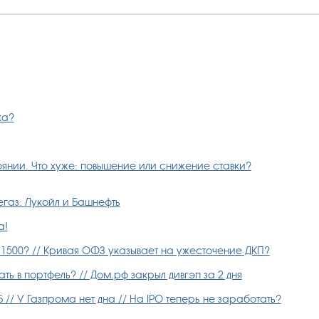
ка?
янии. Что хуже: повышение или снижение ставки?
газ: Лукойл и Башнефть
а!
 1500? // Кривая ОФЗ указывает на ужесточение ДКП?
ь в портфель? // Дом.рф закрыл дивгэп за 2 дня
// У Газпрома нет дна // На IPO теперь не заработать?