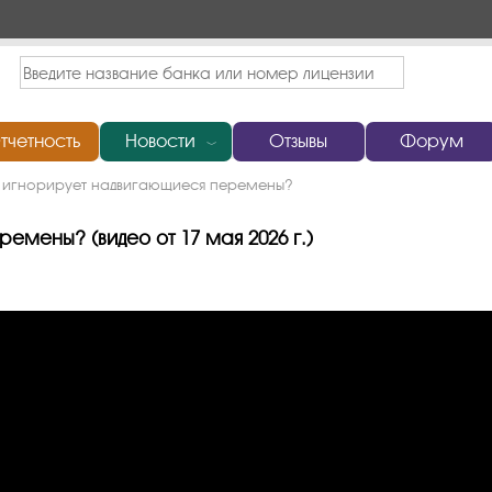
тчетность
Новости
Отзывы
Форум
﹀
 игнорирует надвигающиеся перемены?
мены? (видео от 17 мая 2026 г.)