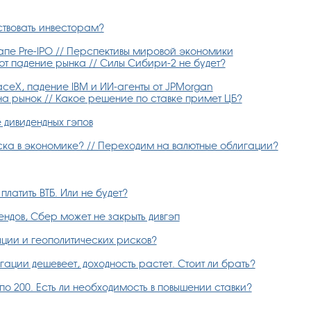
ствовать инвесторам?
апе Pre-IPO // Перспективы мировой экономики
ют падение рынка // Силы Сибири-2 не будет?
ceX, падение IBM и ИИ-агенты от JPMorgan
 на рынок // Какое решение по ставке примет ЦБ?
дивидендных гэпов
ска в экономике? // Переходим на валютные облигации?
платить ВТБ. Или не будет?
ендов, Сбер может не закрыть дивгэп
ляции и геополитических рисков?
ации дешевеет, доходность растет. Стоит ли брать?
о 200. Есть ли необходимость в повышении ставки?