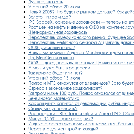
Лучшее, что есть
Утренний обзор 20 июля
Новый 2008? Что будет с рынком дальше? Как дей
Золото - пирамида?
IPO SpaceX: основные доходности — теперь на эт
Рост цен на нефть и длинные ОФЗ не компенсиру
(Не)нормальная доходность
Перспективы американского рынка: будущее Spa
Перспективы нефтяного сектора // Дивгэпы давят
ОФЗ: риск или шанс?
Новые минимумы Индекса МосБиржи ждем после 
ЦБ, МинФин и валюта
ОФЗ — доходность выше ставки ЦБ или сигнал ри
А могли уже быть в рецессии
Так кризис будет или нет?
Утренний обзор 13 июля
Полюс и МТС откажутся от дивидендов? Зато будет 
Стресс в экономике зашкаливает?
Газпром ниже 100 руб., Полюс отказался от дивид
Бензиновая математика
Как защитить капитал от девальвации рубля, инф
Ставку могут повысить?
Распродажи в ВТБ, Транснефти и Интер РАО. Облиг
Минус 0,25% — уже праздник?
Индекс стресса экономики зашкаливает, бензин п
Через это должен пройти каждый
Вот и весь бизнес