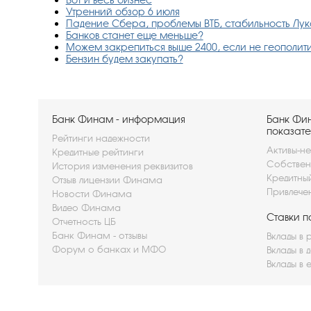
Утренний обзор 6 июля
Падение Сбера, проблемы ВТБ, стабильность Луко
Банков станет еще меньше?
Можем закрепиться выше 2400, если не геополитик
Бензин будем закупать?
Банк Финам - информация
Банк Фи
показате
Рейтинги надежности
Активы-не
Кредитные рейтинги
Собствен
История изменения реквизитов
Кредитны
Отзыв лицензии Финама
Привлече
Новости Финама
Видео Финама
Ставки п
Отчетность ЦБ
Банк Финам - отзывы
Вклады в 
Форум о банках и МФО
Вклады в 
Вклады в 