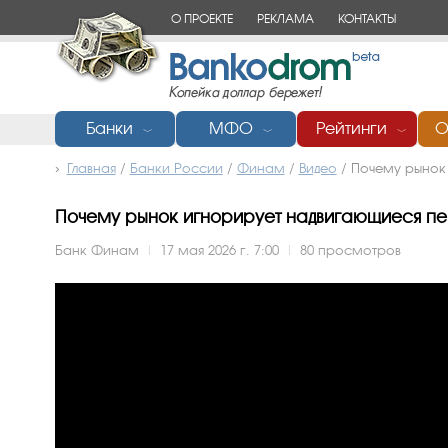
О ПРОЕКТЕ
РЕКЛАМА
КОНТАКТЫ
Банки
МФО
Рейтинги
О
﹀
﹀
﹀
Главная
/
Банки России
/
Финам
/
Видео
/
Почему рынок
Почему рынок игнорирует надвигающиеся пере
Банк Финам
|
17 мая 2026 г. 7:00
|
80 просмотров