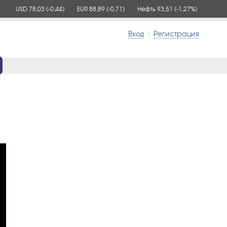
USD 78,03
(-0,44)
EUR 88,89
(-0,71)
Нефть 93,51
(-1,27%)
Вход
|
Регистрация