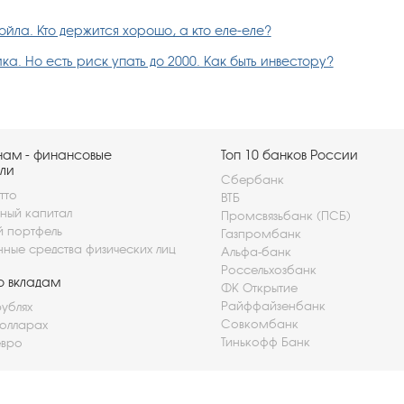
йла. Кто держится хорошо, а кто еле-еле?
а. Но есть риск упать до 2000. Как быть инвестору?
нам - финансовые
Топ 10 банков России
ли
Сбербанк
тто
ВТБ
ный капитал
Промсвязьбанк (ПСБ)
й портфель
Газпромбанк
нные средства физических лиц
Альфа-банк
Россельхозбанк
о вкладам
ФК Открытие
Райффайзенбанк
рублях
Совкомбанк
долларах
Тинькофф Банк
евро