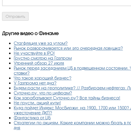
Другие видео о Финаме
Стагфляция уже за углом?
Рынок разворачивается или это очередная ловушка?
Не участвуйте в IPO!
Грустно смотрю на Газпром
Утренний обзор 27 июля
Рынок перед заседанием ЦБ в подвешенном состоянии. 
ставки?
Что такое хороший бизнес?
У Газпрома нет дна?
Будем расти на геополитике? // Разбираем нефтегаз: Л
Суточно.ру: что по цифрам?
Как зарабатывают Суточно.ру? Все тайны бизнеса!
Не грусти, акций купи!
Куда пойдет Индекс МосБиржи: на 1900, 1700 или 1500? 
ужесточение ДКП?
Фантастика от ЦБ
Стратегии по акциям. Какие компании можно брать в по
дня