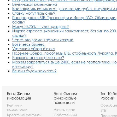
Бензиновая математика
Как защитить капитал от девальвации рубля, инфляции и
Ставку могут повысить?
Распродажи в ВТБ, Транснефти и Интер РАО. Облигации д
брать?
Минус 0,25% — уже праздник?
Индекс стресса экономики зашкаливает, бензин по 200.
ставки?
Через это должен пройти каждый
Вот и весь бизнес
Утренний обзор 6 июля
Падение Сбера, проблемы ВТБ, стабильность Лукойла. К
Банков станет еще меньше?
Можем закрепиться выше 2400, если не геополитика. Но е
инвестору?
Бензин будем закупать?
Банк Финам -
Банк Финам -
Топ 10 б
информация
финансовые
России
показатели
Рейтинги
Сбербан
надежности
Активы-нетто
ВТБ
Кредитные рейтинги
Собственный
Промсвя