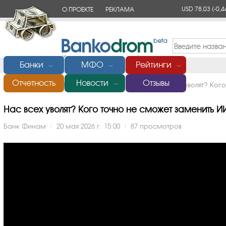
USD 78,03
(-0,4
О ПРОЕКТЕ
РЕКЛАМА
КОНТАКТЫ
Банки
МФО
Рейтинги
﹀
﹀
﹀
Отчетность
Новости
Отзывы
Главная
/
Банки России
/
Финам
/
Видео
/
Нас всех уволят? Ког
﹀
Нас всех уволят? Кого точно не сможет заменить ИИ?
Банк Финам
|
20 мая 2026 г. 15:00
|
87 просмотров