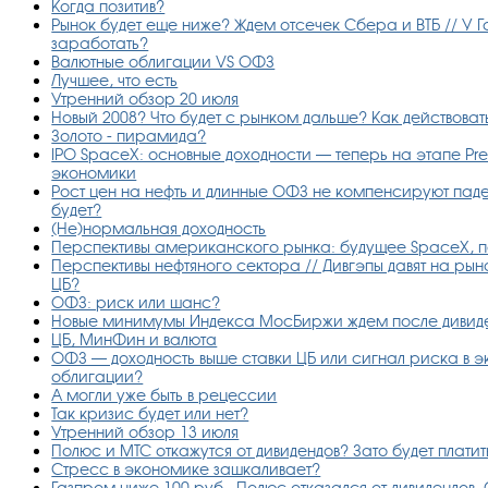
Когда позитив?
Рынок будет еще ниже? Ждем отсечек Сбера и ВТБ // У Г
заработать?
Валютные облигации VS ОФЗ
Лучшее, что есть
Утренний обзор 20 июля
Новый 2008? Что будет с рынком дальше? Как действова
Золото - пирамида?
IPO SpaceX: основные доходности — теперь на этапе Pr
экономики
Рост цен на нефть и длинные ОФЗ не компенсируют пад
будет?
(Не)нормальная доходность
Перспективы американского рынка: будущее SpaceX, п
Перспективы нефтяного сектора // Дивгэпы давят на рын
ЦБ?
ОФЗ: риск или шанс?
Новые минимумы Индекса МосБиржи ждем после дивиде
ЦБ, МинФин и валюта
ОФЗ — доходность выше ставки ЦБ или сигнал риска в 
облигации?
А могли уже быть в рецессии
Так кризис будет или нет?
Утренний обзор 13 июля
Полюс и МТС откажутся от дивидендов? Зато будет платить
Стресс в экономике зашкаливает?
Газпром ниже 100 руб., Полюс отказался от дивидендов,