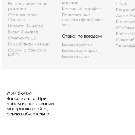
капитал
(ПСБ)
История изменения
реквизитов
Кредитный портфель
Газпром
Отзыв лицензии
Привлеченные
Альфа-ба
Финама
средства физических
Россельх
лиц
Новости Финама
ФК Откры
Видео Финама
Райффай
Ставки по вкладам
Отчетность ЦБ
Совкомб
Банк Финам - отзывы
Вклады в рублях
Тинькофф
Форум о банках и
Вклады в долларах
МФО
Вклады в евро
© 2015-2026.
BankoDrom.ru. При
любом использовании
материалов сайта,
ссылка обязательна.