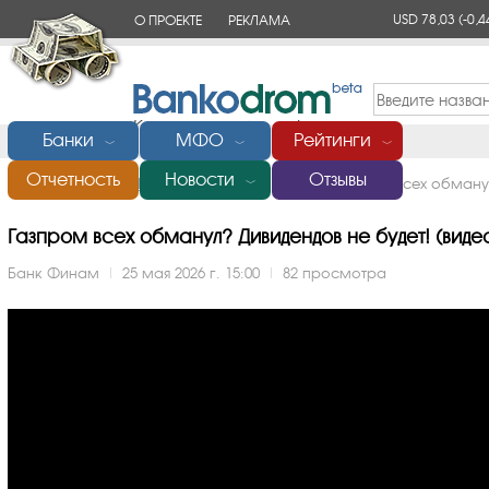
USD 78,03
(-0,4
О ПРОЕКТЕ
РЕКЛАМА
КОНТАКТЫ
Банки
МФО
Рейтинги
﹀
﹀
﹀
Отчетность
Новости
Отзывы
Главная
/
Банки России
/
Финам
/
Видео
/
Газпром всех обманул
﹀
Газпром всех обманул? Дивидендов не будет! (видео 
Банк Финам
|
25 мая 2026 г. 15:00
|
82 просмотра