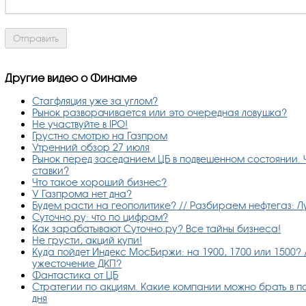
Другие видео о Финаме
Стагфляция уже за углом?
Рынок разворачивается или это очередная ловушка?
Не участвуйте в IPO!
Грустно смотрю на Газпром
Утренний обзор 27 июля
Рынок перед заседанием ЦБ в подвешенном состоянии. 
ставки?
Что такое хороший бизнес?
У Газпрома нет дна?
Будем расти на геополитике? // Разбираем нефтегаз: Л
Суточно.ру: что по цифрам?
Как зарабатывают Суточно.ру? Все тайны бизнеса!
Не грусти, акций купи!
Куда пойдет Индекс МосБиржи: на 1900, 1700 или 1500? 
ужесточение ДКП?
Фантастика от ЦБ
Стратегии по акциям. Какие компании можно брать в по
дня