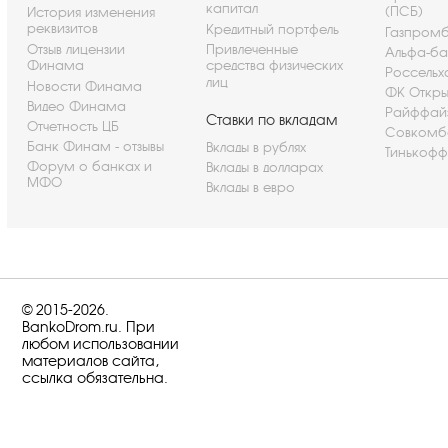
капитал
(ПСБ)
История изменения
реквизитов
Кредитный портфель
Газпром
Отзыв лицензии
Привлеченные
Альфа-ба
Финама
средства физических
Россельх
лиц
Новости Финама
ФК Откры
Видео Финама
Райффай
Ставки по вкладам
Отчетность ЦБ
Совкомб
Банк Финам - отзывы
Вклады в рублях
Тинькофф
Форум о банках и
Вклады в долларах
МФО
Вклады в евро
© 2015-2026.
BankoDrom.ru. При
любом использовании
материалов сайта,
ссылка обязательна.