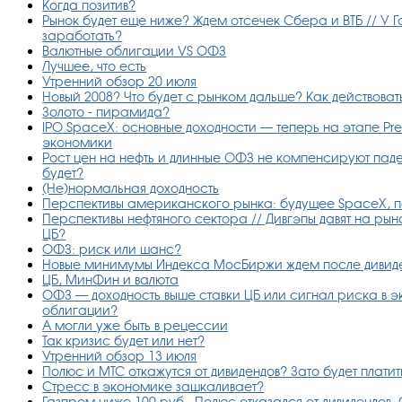
Когда позитив?
Рынок будет еще ниже? Ждем отсечек Сбера и ВТБ // У Г
заработать?
Валютные облигации VS ОФЗ
Лучшее, что есть
Утренний обзор 20 июля
Новый 2008? Что будет с рынком дальше? Как действова
Золото - пирамида?
IPO SpaceX: основные доходности — теперь на этапе Pr
экономики
Рост цен на нефть и длинные ОФЗ не компенсируют пад
будет?
(Не)нормальная доходность
Перспективы американского рынка: будущее SpaceX, п
Перспективы нефтяного сектора // Дивгэпы давят на рын
ЦБ?
ОФЗ: риск или шанс?
Новые минимумы Индекса МосБиржи ждем после дивиде
ЦБ, МинФин и валюта
ОФЗ — доходность выше ставки ЦБ или сигнал риска в 
облигации?
А могли уже быть в рецессии
Так кризис будет или нет?
Утренний обзор 13 июля
Полюс и МТС откажутся от дивидендов? Зато будет платить
Стресс в экономике зашкаливает?
Газпром ниже 100 руб., Полюс отказался от дивидендов,