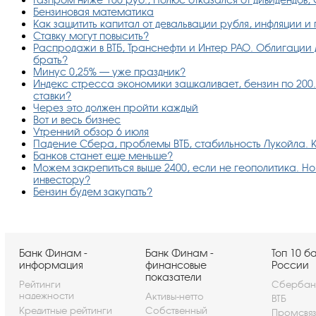
Бензиновая математика
Как защитить капитал от девальвации рубля, инфляции и
Ставку могут повысить?
Распродажи в ВТБ, Транснефти и Интер РАО. Облигации д
брать?
Минус 0,25% — уже праздник?
Индекс стресса экономики зашкаливает, бензин по 200.
ставки?
Через это должен пройти каждый
Вот и весь бизнес
Утренний обзор 6 июля
Падение Сбера, проблемы ВТБ, стабильность Лукойла. К
Банков станет еще меньше?
Можем закрепиться выше 2400, если не геополитика. Но е
инвестору?
Бензин будем закупать?
Банк Финам -
Банк Финам -
Топ 10 б
информация
финансовые
России
показатели
Рейтинги
Сбербан
надежности
Активы-нетто
ВТБ
Кредитные рейтинги
Собственный
Промсвя