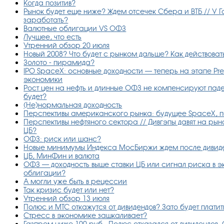
Когда позитив?
Рынок будет еще ниже? Ждем отсечек Сбера и ВТБ // У Г
заработать?
Валютные облигации VS ОФЗ
Лучшее, что есть
Утренний обзор 20 июля
Новый 2008? Что будет с рынком дальше? Как действова
Золото - пирамида?
IPO SpaceX: основные доходности — теперь на этапе Pr
экономики
Рост цен на нефть и длинные ОФЗ не компенсируют пад
будет?
(Не)нормальная доходность
Перспективы американского рынка: будущее SpaceX, п
Перспективы нефтяного сектора // Дивгэпы давят на рын
ЦБ?
ОФЗ: риск или шанс?
Новые минимумы Индекса МосБиржи ждем после дивиде
ЦБ, МинФин и валюта
ОФЗ — доходность выше ставки ЦБ или сигнал риска в 
облигации?
А могли уже быть в рецессии
Так кризис будет или нет?
Утренний обзор 13 июля
Полюс и МТС откажутся от дивидендов? Зато будет платить
Стресс в экономике зашкаливает?
Газпром ниже 100 руб., Полюс отказался от дивидендов,