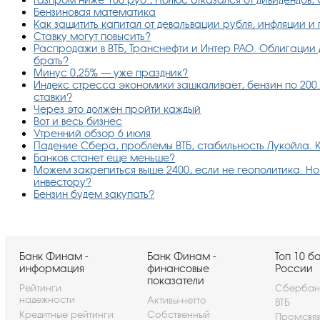
Бензиновая математика
Как защитить капитал от девальвации рубля, инфляции и
Ставку могут повысить?
Распродажи в ВТБ, Транснефти и Интер РАО. Облигации д
брать?
Минус 0,25% — уже праздник?
Индекс стресса экономики зашкаливает, бензин по 200.
ставки?
Через это должен пройти каждый
Вот и весь бизнес
Утренний обзор 6 июля
Падение Сбера, проблемы ВТБ, стабильность Лукойла. К
Банков станет еще меньше?
Можем закрепиться выше 2400, если не геополитика. Но е
инвестору?
Бензин будем закупать?
Банк Финам -
Банк Финам -
Топ 10 б
информация
финансовые
России
показатели
Рейтинги
Сбербан
надежности
Активы-нетто
ВТБ
Кредитные рейтинги
Собственный
Промсвя