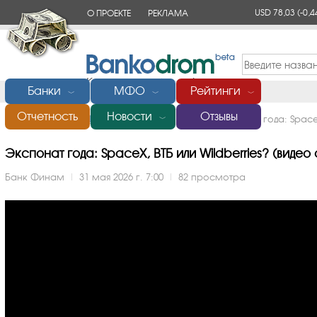
USD 78,03
(-0,4
О ПРОЕКТЕ
РЕКЛАМА
КОНТАКТЫ
Банки
МФО
Рейтинги
﹀
﹀
﹀
Отчетность
Новости
Отзывы
Главная
/
Банки России
/
Финам
/
Видео
/
Экспонат года: SpaceX
﹀
Экспонат года: SpaceX, ВТБ или Wildberries? (видео о
Банк Финам
|
31 мая 2026 г. 7:00
|
82 просмотра