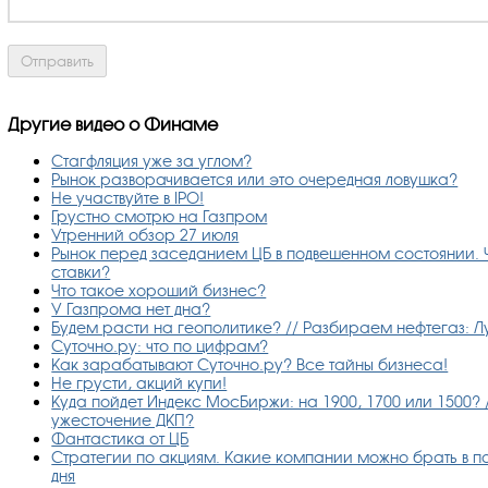
Другие видео о Финаме
Стагфляция уже за углом?
Рынок разворачивается или это очередная ловушка?
Не участвуйте в IPO!
Грустно смотрю на Газпром
Утренний обзор 27 июля
Рынок перед заседанием ЦБ в подвешенном состоянии. 
ставки?
Что такое хороший бизнес?
У Газпрома нет дна?
Будем расти на геополитике? // Разбираем нефтегаз: Л
Суточно.ру: что по цифрам?
Как зарабатывают Суточно.ру? Все тайны бизнеса!
Не грусти, акций купи!
Куда пойдет Индекс МосБиржи: на 1900, 1700 или 1500? 
ужесточение ДКП?
Фантастика от ЦБ
Стратегии по акциям. Какие компании можно брать в по
дня