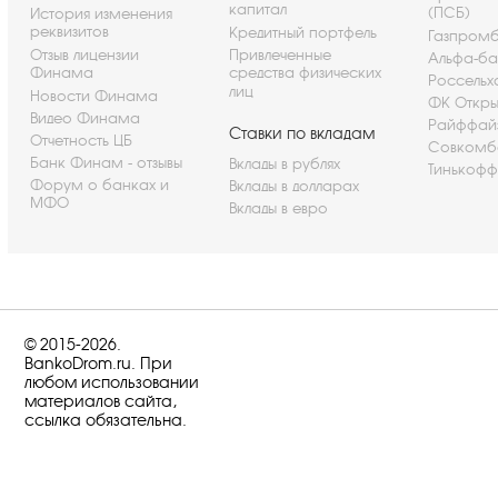
капитал
(ПСБ)
История изменения
реквизитов
Кредитный портфель
Газпром
Отзыв лицензии
Привлеченные
Альфа-ба
Финама
средства физических
Россельх
лиц
Новости Финама
ФК Откры
Видео Финама
Райффай
Ставки по вкладам
Отчетность ЦБ
Совкомб
Банк Финам - отзывы
Вклады в рублях
Тинькофф
Форум о банках и
Вклады в долларах
МФО
Вклады в евро
© 2015-2026.
BankoDrom.ru. При
любом использовании
материалов сайта,
ссылка обязательна.