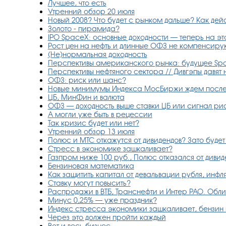
Лучшее, что есть
Утренний обзор 20 июля
Новый 2008? Что будет с рынком дальше? Как дей
Золото - пирамида?
IPO SpaceX: основные доходности — теперь на эт
Рост цен на нефть и длинные ОФЗ не компенсиру
(Не)нормальная доходность
Перспективы американского рынка: будущее Spa
Перспективы нефтяного сектора // Дивгэпы давят
ОФЗ: риск или шанс?
Новые минимумы Индекса МосБиржи ждем после 
ЦБ, МинФин и валюта
ОФЗ — доходность выше ставки ЦБ или сигнал ри
А могли уже быть в рецессии
Так кризис будет или нет?
Утренний обзор 13 июля
Полюс и МТС откажутся от дивидендов? Зато будет 
Стресс в экономике зашкаливает?
Газпром ниже 100 руб., Полюс отказался от дивид
Бензиновая математика
Как защитить капитал от девальвации рубля, инф
Ставку могут повысить?
Распродажи в ВТБ, Транснефти и Интер РАО. Облиг
Минус 0,25% — уже праздник?
Индекс стресса экономики зашкаливает, бензин п
Через это должен пройти каждый
Вот и весь бизнес