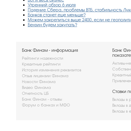
Утренний обзор 6 июля
Падение Сбера, проблемы ВТБ, стабильность Луко
Банков станет еще меньше?
Можем закрепиться выше 2400, если не геополитик
Бензин будем закупать?
Банк Финам - информация
Банк Фи
показате
Рейтинги надежности
Активы-не
Кредитные рейтинги
Собствен
История изменения реквизитов
Кредитны
Отзыв лицензии Финама
Привлече
Новости Финама
Видео Финама
Ставки п
Отчетность ЦБ
Банк Финам - отзывы
Вклады в 
Форум о банках и МФО
Вклады в 
Вклады в 