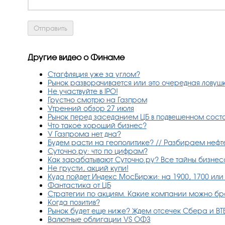
Другие видео о Финаме
Стагфляция уже за углом?
Рынок разворачивается или это очередная ловуш
Не участвуйте в IPO!
Грустно смотрю на Газпром
Утренний обзор 27 июля
Рынок перед заседанием ЦБ в подвешенном состо
Что такое хороший бизнес?
У Газпрома нет дна?
Будем расти на геополитике? // Разбираем нефте
Суточно.ру: что по цифрам?
Как зарабатывают Суточно.ру? Все тайны бизнес
Не грусти, акций купи!
Куда пойдет Индекс МосБиржи: на 1900, 1700 или
Фантастика от ЦБ
Стратегии по акциям. Какие компании можно брат
Когда позитив?
Рынок будет еще ниже? Ждем отсечек Сбера и ВТБ 
Валютные облигации VS ОФЗ