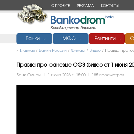
О ПРОЕКТЕ
РЕКЛАМА
КОНТАКТЫ
Банки
МФО
Рейтинги
О
﹀
﹀
﹀
Главная
/
Банки России
/
Финам
/
Видео
/
Правда про ю
Правда про юаневые ОФЗ (видео от 1 июня 202
Банк Финам
|
1 июня 2026 г. 15:00
|
185 просмотров