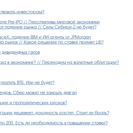
ствовать инвесторам?
апе Pre-IPO // Перспективы мировой экономики
ют падение рынка // Силы Сибири-2 не будет?
ceX, падение IBM и ИИ-агенты от JPMorgan
 на рынок // Какое решение по ставке примет ЦБ?
дивидендных гэпов
ска в экономике? // Переходим на валютные облигации?
платить ВТБ. Или не будет?
ендов, Сбер может не закрыть дивгэп
ляции и геополитических рисков?
ации дешевеет, доходность растет. Стоит ли брать?
о 200. Есть ли необходимость в повышении ставки?