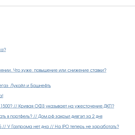
ка?
янии. Что хуже: повышение или снижение ставки?
газ: Лукойл и Башнефть
а!
 1500? // Кривая ОФЗ указывает на ужесточение ДКП?
ь в портфель? // Дом.рф закрыл дивгэп за 2 дня
// У Газпрома нет дна // На IPO теперь не заработать?