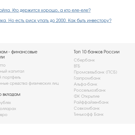
йла. Кто держится хорошо, а кто еле-еле?
а. Но есть риск упать до 2000. Как быть инвестору?
нам - финансовые
Топ 10 банков России
ли
Сбербанк
тто
ВТБ
ный капитал
Промсвязьбанк (ПСБ)
й портфель
Газпромбанк
нные средства физических лиц
Альфа-банк
Россельхозбанк
о вкладам
ФК Открытие
Райффайзенбанк
рублях
Совкомбанк
долларах
Тинькофф Банк
евро