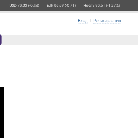
USD 78,03
(-0,44)
EUR 88,89
(-0,71)
Нефть 93,51
(-1,27%)
Вход
|
Регистрация