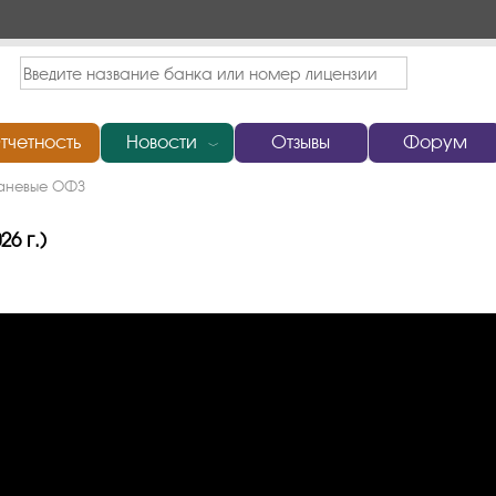
тчетность
Новости
Отзывы
Форум
﹀
аневые ОФЗ
6 г.)