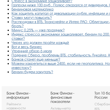
Стресс в экономике зашкаливает?
Газпром ниже 100 руб., Полюс отказался от дивидендов,
Бензиновая математика
Как защитить капитал от девальвации рубля, инфляции и
Ставку могут повысить?
Распродажи в ВТБ, Транснефти и Интер РАО. Облигации д
брать?
Минус 0,25% — уже праздник?
Индекс стресса экономики зашкаливает, бензин по 200.
ставки?
Через это должен пройти каждый
Вот и весь бизнес
Утренний обзор 6 июля
Падение Сбера, проблемы ВТБ, стабильность Лукойла. К
Банков станет еще меньше?
Можем закрепиться выше 2400, если не геополитика. Но е
инвестору?
Бензин будем закупать?
Банк Финам -
Банк Финам -
Топ 10 б
информация
финансовые
России
показатели
Рейтинги
Сбербан
надежности
Активы-нетто
ВТБ