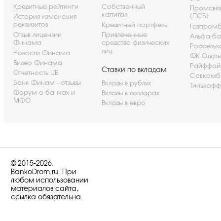
Кредитные рейтинги
Собственный
Промсвя
капитал
(ПСБ)
История изменения
реквизитов
Кредитный портфель
Газпром
Отзыв лицензии
Привлеченные
Альфа-ба
Финама
средства физических
Россельх
лиц
Новости Финама
ФК Откры
Видео Финама
Райффай
Ставки по вкладам
Отчетность ЦБ
Совкомб
Банк Финам - отзывы
Вклады в рублях
Тинькофф
Форум о банках и
Вклады в долларах
МФО
Вклады в евро
© 2015-2026.
BankoDrom.ru. При
любом использовании
материалов сайта,
ссылка обязательна.