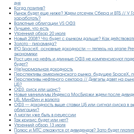
дня
Когда позитив?
Рынок будет еще ниже? Ждем отсечек Сбера и ВТБ // У Г
заработать?
Валютные облигации VS ОФЗ
Лучшее, что есть
Утренний обзор 20 июля
Новый 2008? Что будет с рынком дальше? Как действова
Золото - пирамида?
IPO SpaceX: основные доходности — теперь на этапе Pr
экономики
Рост цен на нефть и длинные ОФЗ не компенсируют пад
будет?
(Не)нормальная доходность
Перспективы американского рынка: будущее SpaceX, п
Перспективы нефтяного сектора // Дивгэпы давят на рын
ЦБ?
ОФЗ: риск или шанс?
Новые минимумы Индекса МосБиржи ждем после дивиде
ЦБ, МинФин и валюта
ОФЗ — доходность выше ставки ЦБ или сигнал риска в 
облигации?
А могли уже быть в рецессии
Так кризис будет или нет?
Утренний обзор 13 июля
Полюс и МТС откажутся от дивидендов? Зато будет платить