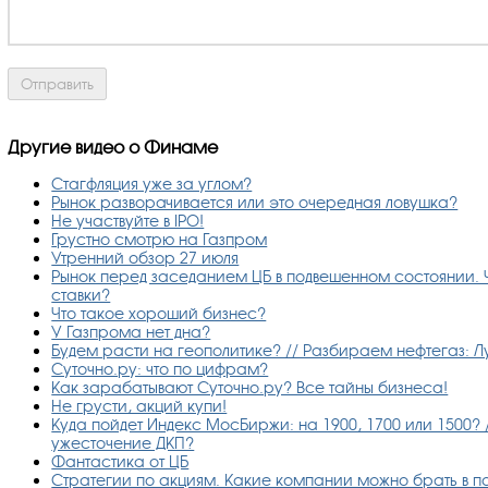
Другие видео о Финаме
Стагфляция уже за углом?
Рынок разворачивается или это очередная ловушка?
Не участвуйте в IPO!
Грустно смотрю на Газпром
Утренний обзор 27 июля
Рынок перед заседанием ЦБ в подвешенном состоянии. 
ставки?
Что такое хороший бизнес?
У Газпрома нет дна?
Будем расти на геополитике? // Разбираем нефтегаз: Л
Суточно.ру: что по цифрам?
Как зарабатывают Суточно.ру? Все тайны бизнеса!
Не грусти, акций купи!
Куда пойдет Индекс МосБиржи: на 1900, 1700 или 1500? 
ужесточение ДКП?
Фантастика от ЦБ
Стратегии по акциям. Какие компании можно брать в по