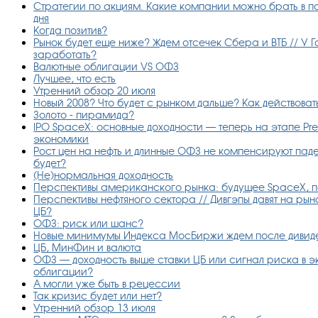
Стратегии по акциям. Какие компании можно брать в по
дня
Когда позитив?
Рынок будет еще ниже? Ждем отсечек Сбера и ВТБ // У Г
заработать?
Валютные облигации VS ОФЗ
Лучшее, что есть
Утренний обзор 20 июля
Новый 2008? Что будет с рынком дальше? Как действова
Золото - пирамида?
IPO SpaceX: основные доходности — теперь на этапе Pr
экономики
Рост цен на нефть и длинные ОФЗ не компенсируют пад
будет?
(Не)нормальная доходность
Перспективы американского рынка: будущее SpaceX, п
Перспективы нефтяного сектора // Дивгэпы давят на рын
ЦБ?
ОФЗ: риск или шанс?
Новые минимумы Индекса МосБиржи ждем после дивиде
ЦБ, МинФин и валюта
ОФЗ — доходность выше ставки ЦБ или сигнал риска в 
облигации?
А могли уже быть в рецессии
Так кризис будет или нет?
Утренний обзор 13 июля