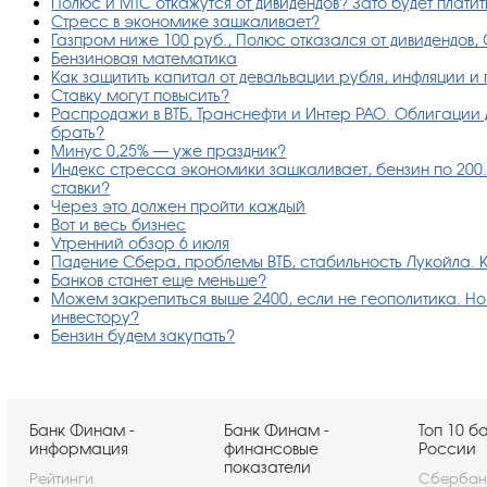
Полюс и МТС откажутся от дивидендов? Зато будет платить
Стресс в экономике зашкаливает?
Газпром ниже 100 руб., Полюс отказался от дивидендов,
Бензиновая математика
Как защитить капитал от девальвации рубля, инфляции и
Ставку могут повысить?
Распродажи в ВТБ, Транснефти и Интер РАО. Облигации д
брать?
Минус 0,25% — уже праздник?
Индекс стресса экономики зашкаливает, бензин по 200.
ставки?
Через это должен пройти каждый
Вот и весь бизнес
Утренний обзор 6 июля
Падение Сбера, проблемы ВТБ, стабильность Лукойла. К
Банков станет еще меньше?
Можем закрепиться выше 2400, если не геополитика. Но е
инвестору?
Бензин будем закупать?
Банк Финам -
Банк Финам -
Топ 10 б
информация
финансовые
России
показатели
Рейтинги
Сбербан