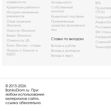
надежности
Активы-нетто
ВТБ
Кредитные рейтинги
Собственный
Промсвя
капитал
(ПСБ)
История изменения
реквизитов
Кредитный портфель
Газпром
Отзыв лицензии
Привлеченные
Альфа-ба
Финама
средства физических
Россельх
лиц
Новости Финама
ФК Откры
Видео Финама
Райффай
Ставки по вкладам
Отчетность ЦБ
Совкомб
Банк Финам - отзывы
Вклады в рублях
Тинькофф
Форум о банках и
Вклады в долларах
МФО
Вклады в евро
© 2015-2026.
BankoDrom.ru. При
любом использовании
материалов сайта,
ссылка обязательна.