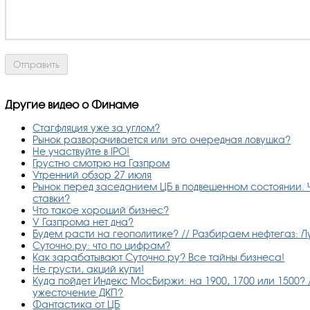
Другие видео о Финаме
Стагфляция уже за углом?
Рынок разворачивается или это очередная ловушка?
Не участвуйте в IPO!
Грустно смотрю на Газпром
Утренний обзор 27 июля
Рынок перед заседанием ЦБ в подвешенном состоянии. 
ставки?
Что такое хороший бизнес?
У Газпрома нет дна?
Будем расти на геополитике? // Разбираем нефтегаз: Л
Суточно.ру: что по цифрам?
Как зарабатывают Суточно.ру? Все тайны бизнеса!
Не грусти, акций купи!
Куда пойдет Индекс МосБиржи: на 1900, 1700 или 1500? 
ужесточение ДКП?
Фантастика от ЦБ