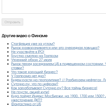
Другие видео о Финаме
Стагфляция уже за углом?
Рынок разворачивается или это очередная ловушка?
Не участвуйте в IPO!
Грустно смотрю на Газпром
Утренний обзор 27 июля
Рынок перед заседанием ЦБ в подвешенном состоянии. 
ставки?
Что такое хороший бизнес?
У Газпрома нет дна?
Будем расти на геополитике? // Разбираем нефтегаз: Л
Суточно.ру: что по цифрам?
Как зарабатывают Суточно.ру? Все тайны бизнеса!
Не грусти, акций купи!
Куда пойдет Индекс МосБиржи: на 1900, 1700 или 1500? 
ужесточение ДКП?
Фантастика от ЦБ