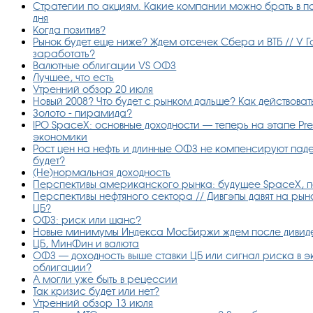
Стратегии по акциям. Какие компании можно брать в по
дня
Когда позитив?
Рынок будет еще ниже? Ждем отсечек Сбера и ВТБ // У Г
заработать?
Валютные облигации VS ОФЗ
Лучшее, что есть
Утренний обзор 20 июля
Новый 2008? Что будет с рынком дальше? Как действова
Золото - пирамида?
IPO SpaceX: основные доходности — теперь на этапе Pr
экономики
Рост цен на нефть и длинные ОФЗ не компенсируют пад
будет?
(Не)нормальная доходность
Перспективы американского рынка: будущее SpaceX, п
Перспективы нефтяного сектора // Дивгэпы давят на рын
ЦБ?
ОФЗ: риск или шанс?
Новые минимумы Индекса МосБиржи ждем после дивиде
ЦБ, МинФин и валюта
ОФЗ — доходность выше ставки ЦБ или сигнал риска в 
облигации?
А могли уже быть в рецессии
Так кризис будет или нет?
Утренний обзор 13 июля