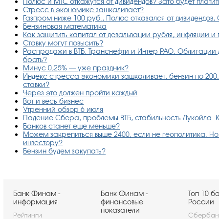
Полюс и МТС откажутся от дивидендов? Зато будет платить
Стресс в экономике зашкаливает?
Газпром ниже 100 руб., Полюс отказался от дивидендов,
Бензиновая математика
Как защитить капитал от девальвации рубля, инфляции и
Ставку могут повысить?
Распродажи в ВТБ, Транснефти и Интер РАО. Облигации д
брать?
Минус 0,25% — уже праздник?
Индекс стресса экономики зашкаливает, бензин по 200.
ставки?
Через это должен пройти каждый
Вот и весь бизнес
Утренний обзор 6 июля
Падение Сбера, проблемы ВТБ, стабильность Лукойла. К
Банков станет еще меньше?
Можем закрепиться выше 2400, если не геополитика. Но е
инвестору?
Бензин будем закупать?
Банк Финам -
Банк Финам -
Топ 10 б
информация
финансовые
России
показатели
Рейтинги
Сбербан