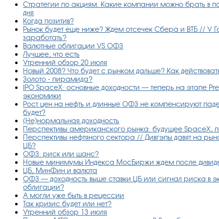
Стратегии по акциям. Какие компании можно брать в по
дня
Когда позитив?
Рынок будет еще ниже? Ждем отсечек Сбера и ВТБ // У Г
заработать?
Валютные облигации VS ОФЗ
Лучшее, что есть
Утренний обзор 20 июля
Новый 2008? Что будет с рынком дальше? Как действова
Золото - пирамида?
IPO SpaceX: основные доходности — теперь на этапе Pr
экономики
Рост цен на нефть и длинные ОФЗ не компенсируют пад
будет?
(Не)нормальная доходность
Перспективы американского рынка: будущее SpaceX, п
Перспективы нефтяного сектора // Дивгэпы давят на рын
ЦБ?
ОФЗ: риск или шанс?
Новые минимумы Индекса МосБиржи ждем после дивиде
ЦБ, МинФин и валюта
ОФЗ — доходность выше ставки ЦБ или сигнал риска в 
облигации?
А могли уже быть в рецессии
Так кризис будет или нет?
Утренний обзор 13 июля