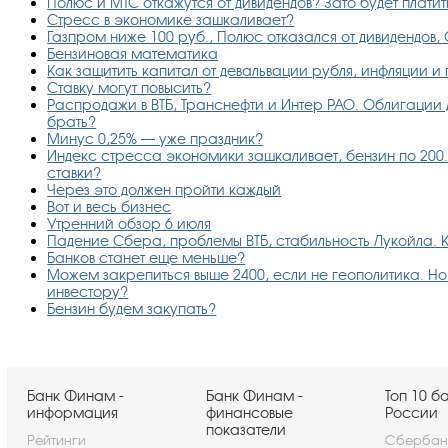
Полюс и МТС откажутся от дивидендов? Зато будет платить
Стресс в экономике зашкаливает?
Газпром ниже 100 руб., Полюс отказался от дивидендов,
Бензиновая математика
Как защитить капитал от девальвации рубля, инфляции и
Ставку могут повысить?
Распродажи в ВТБ, Транснефти и Интер РАО. Облигации д
брать?
Минус 0,25% — уже праздник?
Индекс стресса экономики зашкаливает, бензин по 200.
ставки?
Через это должен пройти каждый
Вот и весь бизнес
Утренний обзор 6 июля
Падение Сбера, проблемы ВТБ, стабильность Лукойла. К
Банков станет еще меньше?
Можем закрепиться выше 2400, если не геополитика. Но е
инвестору?
Бензин будем закупать?
Банк Финам -
Банк Финам -
Топ 10 б
информация
финансовые
России
показатели
Рейтинги
Сбербан