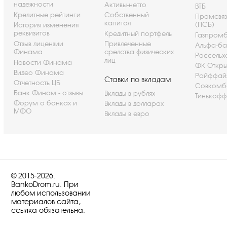
надежности
Активы-нетто
ВТБ
Кредитные рейтинги
Собственный
Промсвя
капитал
(ПСБ)
История изменения
реквизитов
Кредитный портфель
Газпром
Отзыв лицензии
Привлеченные
Альфа-ба
Финама
средства физических
Россельх
лиц
Новости Финама
ФК Откры
Видео Финама
Райффай
Ставки по вкладам
Отчетность ЦБ
Совкомб
Банк Финам - отзывы
Вклады в рублях
Тинькофф
Форум о банках и
Вклады в долларах
МФО
Вклады в евро
© 2015-2026.
BankoDrom.ru. При
любом использовании
материалов сайта,
ссылка обязательна.