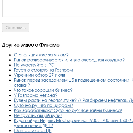
Другие видео о Финаме
Стагфляция уже за углом?
Рынок разворачивается или это очередная ловушка?
Не участвуйте в IPO!
Грустно смотрю на Газпром
Утренний обзор 27 июля
Рынок перед заседанием ЦБ в подвешенном состоянии. 
ставки?
Что такое хороший бизнес?
У Газпрома нет дна?
Будем расти на геополитике? // Разбираем нефтегаз: Л
Суточно.ру: что по цифрам?
Как зарабатывают Суточно.ру? Все тайны бизнеса!
Не грусти, акций купи!
Куда пойдет Индекс МосБиржи: на 1900, 1700 или 1500? 
ужесточение ДКП?
Фантастика от ЦБ