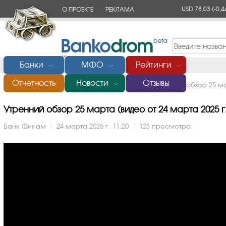
USD 78,03
(-0,4
О ПРОЕКТЕ
РЕКЛАМА
КОНТАКТЫ
Банки
МФО
Рейтинги
﹀
﹀
﹀
Отчетность
Новости
Отзывы
Главная
/
Банки России
/
Финам
/
Видео
/
Утренний обзор 25 м
﹀
Утренний обзор 25 марта (видео от 24 марта 2025 г
Банк Финам
|
24 марта 2025 г. 11:20
|
123 просмотра