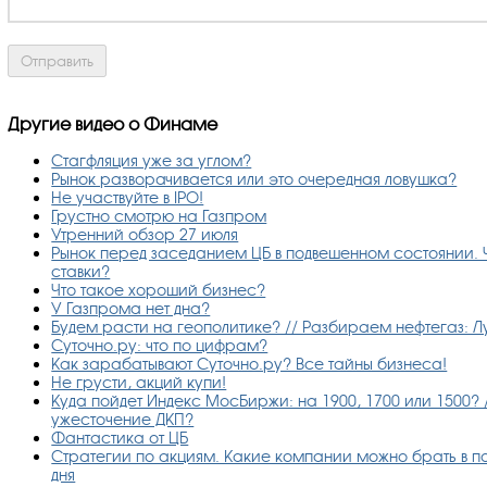
Другие видео о Финаме
Стагфляция уже за углом?
Рынок разворачивается или это очередная ловушка?
Не участвуйте в IPO!
Грустно смотрю на Газпром
Утренний обзор 27 июля
Рынок перед заседанием ЦБ в подвешенном состоянии. 
ставки?
Что такое хороший бизнес?
У Газпрома нет дна?
Будем расти на геополитике? // Разбираем нефтегаз: Л
Суточно.ру: что по цифрам?
Как зарабатывают Суточно.ру? Все тайны бизнеса!
Не грусти, акций купи!
Куда пойдет Индекс МосБиржи: на 1900, 1700 или 1500? 
ужесточение ДКП?
Фантастика от ЦБ
Стратегии по акциям. Какие компании можно брать в по
дня