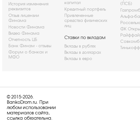
капитал
(ПСБ)
История изменения
реквизитов
Кредитный портфель
Газпром
Отзыв лицензии
Привлеченные
Альфа-ба
Финама
средства физических
Россельх
лиц
Новости Финама
ФК Откры
Видео Финама
Райффай
Ставки по вкладам
Отчетность ЦБ
Совкомб
Банк Финам - отзывы
Вклады в рублях
Тинькофф
Форум о банках и
Вклады в долларах
МФО
Вклады в евро
© 2015-2026.
BankoDrom.ru. При
любом использовании
материалов сайта,
ссылка обязательна.