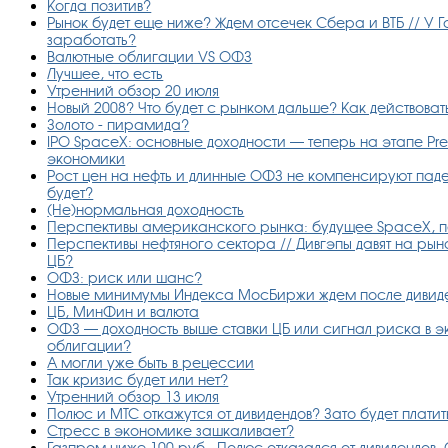
Когда позитив?
Рынок будет еще ниже? Ждем отсечек Сбера и ВТБ // У Г
заработать?
Валютные облигации VS ОФЗ
Лучшее, что есть
Утренний обзор 20 июля
Новый 2008? Что будет с рынком дальше? Как действова
Золото - пирамида?
IPO SpaceX: основные доходности — теперь на этапе Pr
экономики
Рост цен на нефть и длинные ОФЗ не компенсируют пад
будет?
(Не)нормальная доходность
Перспективы американского рынка: будущее SpaceX, п
Перспективы нефтяного сектора // Дивгэпы давят на рын
ЦБ?
ОФЗ: риск или шанс?
Новые минимумы Индекса МосБиржи ждем после дивиде
ЦБ, МинФин и валюта
ОФЗ — доходность выше ставки ЦБ или сигнал риска в 
облигации?
А могли уже быть в рецессии
Так кризис будет или нет?
Утренний обзор 13 июля
Полюс и МТС откажутся от дивидендов? Зато будет платить
Стресс в экономике зашкаливает?
Газпром ниже 100 руб., Полюс отказался от дивидендов,