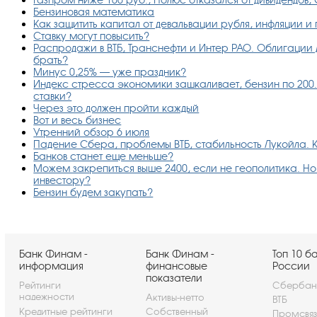
Бензиновая математика
Как защитить капитал от девальвации рубля, инфляции и
Ставку могут повысить?
Распродажи в ВТБ, Транснефти и Интер РАО. Облигации д
брать?
Минус 0,25% — уже праздник?
Индекс стресса экономики зашкаливает, бензин по 200.
ставки?
Через это должен пройти каждый
Вот и весь бизнес
Утренний обзор 6 июля
Падение Сбера, проблемы ВТБ, стабильность Лукойла. К
Банков станет еще меньше?
Можем закрепиться выше 2400, если не геополитика. Но е
инвестору?
Бензин будем закупать?
Банк Финам -
Банк Финам -
Топ 10 б
информация
финансовые
России
показатели
Рейтинги
Сбербан
надежности
Активы-нетто
ВТБ
Кредитные рейтинги
Собственный
Промсвя