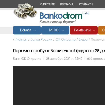
О ПРОЕКТЕ
РЕКЛАМА
КОНТАКТЫ
Банки
МФО
Рейтинги
О
﹀
﹀
﹀
Главная
/
Банки России
/
ФК Открытие
/
Видео
/
Перемен 
Перемен требуют Ваши счета! (видео от 28 дек
Банк ФК Открытие
|
28 декабря 2021 г. 15:42
|
666 просм