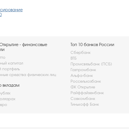
ансирование
0
Открытие - финансовые
Топ 10 банков России
ли
Сбербанк
тто
ВТБ
ный капитал
Промсвязьбанк (ПСБ)
й портфель
Газпромбанк
нные средства физических лиц
Альфа-банк
Россельхозбанк
о вкладам
ФК Открытие
Райффайзенбанк
рублях
Совкомбанк
долларах
Тинькофф Банк
евро