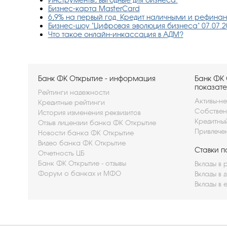
Бизнес-карта MasterCard
6,9% на первый год. Кредит наличными и рефин
Бизнес-шоу "Цифровая эволюция бизнеса" 07.07.2
Что такое онлайн-инкассация в АДМ?
Банк ФК Открытие - информация
Банк ФК 
показате
Рейтинги надежности
Активы-не
Кредитные рейтинги
Собствен
История изменения реквизитов
Кредитны
Отзыв лицензии банка ФК Открытие
Привлече
Новости банка ФК Открытие
Видео банка ФК Открытие
Ставки п
Отчетность ЦБ
Банк ФК Открытие - отзывы
Вклады в 
Форум о банках и МФО
Вклады в 
Вклады в 