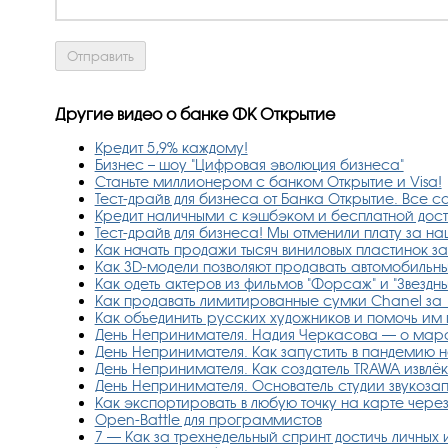
Другие видео о банке ФК Открытие
Кредит 5,9% каждому!
Бизнес – шоу "Цифровая эволюция бизнеса"
Станьте миллионером с банком Открытие и Visa!
Тест-драйв для бизнеса от Банка Открытие. Все с
Кредит наличными с кэшбэком и бесплатной дос
Тест-драйв для бизнеса! Мы отменили плату за н
Как начать продажи тысяч виниловых пластинок з
Как 3D-модели позволяют продавать автомобильн
Как одеть актеров из фильмов "Форсаж" и "Звездн
Как продавать лимитированные сумки Chanel за 1
Как объединить русских художников и помочь им 
День Непринимателя. Надия Черкасова — о мар
День Непринимателя. Как запустить в пандемию н
День Непринимателя. Как создатель TRAWA извлёк
День Непринимателя. Основатель студии звукоза
Как экспортировать в любую точку на карте чере
Open-Battle для программистов
7 — Как за трехнедельный спринт достичь личных