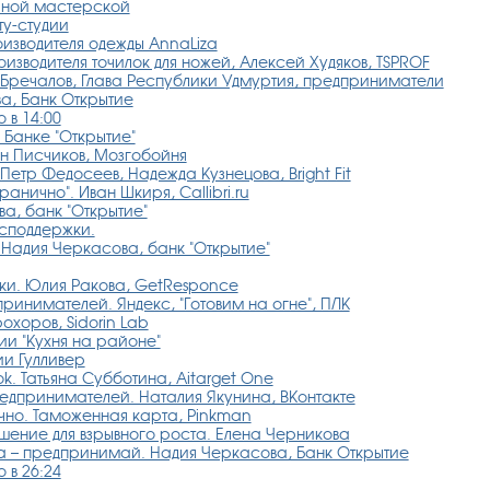
ирной мастерской
ту-студии
оизводителя одежды AnnaLiza
изводителя точилок для ножей, Алексей Худяков, TSPROF
Бречалов, Глава Республики Удмуртия, предприниматели
а, Банк Открытие
 в 14:00
 Банке "Открытие"
он Писчиков, Мозгобойня
Петр Федосеев, Надежда Кузнецова, Bright Fit
нично". Иван Шкиря, Callibri.ru
а, банк "Открытие"
споддержки.
Надия Черкасова, банк "Открытие"
нки. Юлия Ракова, GetResponce
ринимателей. Яндекс, "Готовим на огне", ПЛК
охоров, Sidorin Lab
ии "Кухня на районе"
и Гулливер
k. Татьяна Субботина, Aitarget One
редпринимателей. Наталия Якунина, ВКонтакте
но. Таможенная карта, Pinkman
ение для взрывного роста. Елена Черникова
а – предпринимай. Надия Черкасова, Банк Открытие
 в 26:24