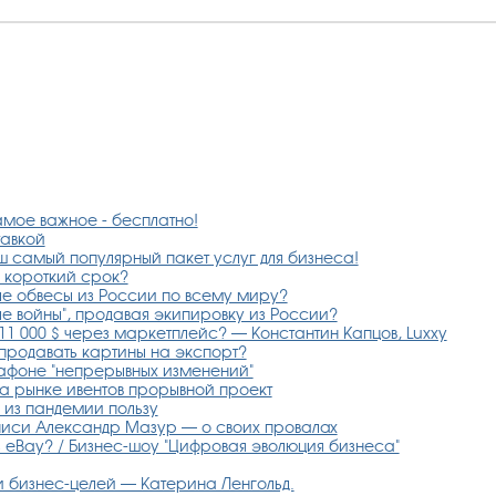
амое важное - бесплатно!
тавкой
аш самый популярный пакет услуг для бизнеса!
а короткий срок?
ые обвесы из России по всему миру?
ые войны", продавая экипировку из России?
1 000 $ через маркетплейс? — Константин Капцов, Luxxy
продавать картины на экспорт?
афоне "непрерывных изменений"
а рынке ивентов прорывной проект
 из пандемии пользу
писи Александр Мазур — о своих провалах
з eBay? / Бизнес-шоу "Цифровая эволюция бизнеса"
 и бизнес-целей — Катерина Ленгольд.