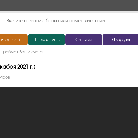
тчетность
Новости
Отзывы
Форум
﹀
требуют Ваши счета!
абря 2021 г.)
отров