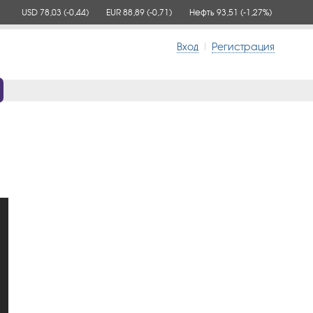
USD 78,03
(-0,44)
EUR 88,89
(-0,71)
Нефть 93,51
(-1,27%)
Вход
|
Регистрация