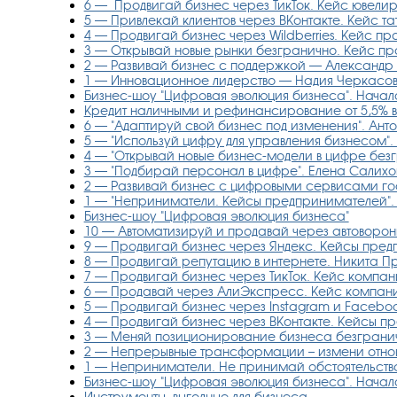
6 — ​ Продвигай бизнес через ТикТок. Кейс ювел
5 — Привлекай клиентов через ВКонтакте. Кейс та
4 — Продвигай бизнес через Wildberries. Кейс пр
3 — Открывай новые рынки безгранично. Кейс про
2 — Развивай бизнес с поддержкой — Александр 
1 — Инновационное лидерство — Надия Черкасов
Бизнес-шоу "Цифровая эволюция бизнеса". Начало
Кредит наличными и рефинансирование от 5,5% в
6 — "Адаптируй свой бизнес под изменения". Ант
5 — "Используй цифру для управления бизнесом". 
4 — "Открывай новые бизнес-модели в цифре безгра
3 — "Подбирай персонал в цифре". Елена Салихов
2 — Развивай бизнес с цифровыми сервисами го
1 — "Неприниматели. Кейсы предпринимателей". 
Бизнес-шоу "Цифровая эволюция бизнеса"
10 — Автоматизируй и продавай через автоворо
9 — Продвигай бизнес через Яндекс. Кейсы предп
8 — Продвигай репутацию в интернете. Никита Пр
7 — Продвигай бизнес через ТикТок. Кейс компан
6 — Продавай через АлиЭкспресс. Кейс компани
5 — Продвигай бизнес через Instagram и Faceboo
4 — Продвигай бизнес через ВКонтакте. Кейсы п
3 — Меняй позиционирование бизнеса безгранич
2 — Непрерывные трансформации – измени отнош
1 — Неприниматели. Не принимай обстоятельств
Бизнес-шоу "Цифровая эволюция бизнеса". Начало
Инструменты, выгодные для бизнеса.