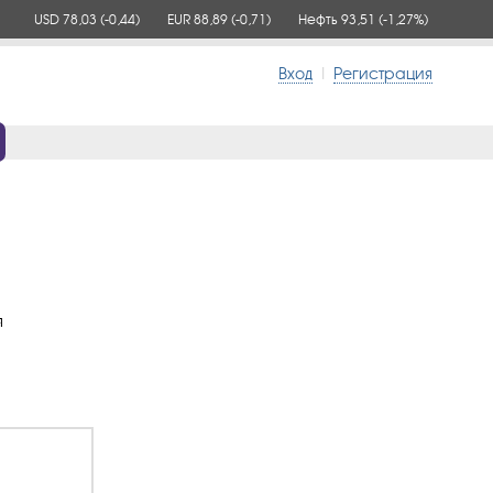
USD 78,03
(-0,44)
EUR 88,89
(-0,71)
Нефть 93,51
(-1,27%)
Вход
|
Регистрация
я