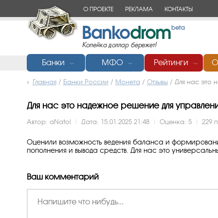
О ПРОЕКТЕ
РЕКЛАМА
КОНТАКТЫ
Банки
МФО
Рейтинги
О
﹀
﹀
﹀
Главная
/
Банки России
/
Монета
/
Отзывы
/
Для нас это 
Для нас это надежное решение для управлен
Автор:
aNatol
|
Дата: 15.01.2025 21:48
|
Оценка:
5
|
229 
Оценили возможность ведения баланса и формирования
пополнения и вывода средств. Для нас это универсальн
Ваш комментарий