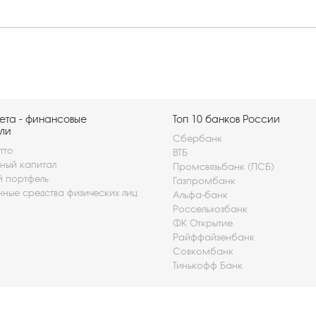
ета - финансовые
Топ 10 банков России
ли
Сбербанк
тто
ВТБ
ный капитал
Промсвязьбанк (ПСБ)
й портфель
Газпромбанк
нные средства физических лиц
Альфа-банк
Россельхозбанк
ФК Открытие
Райффайзенбанк
Совкомбанк
Тинькофф Банк