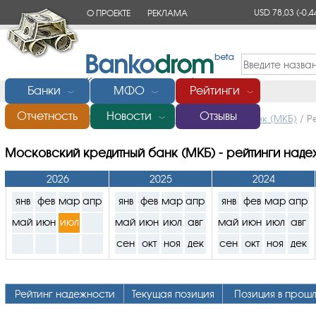
USD 78,03
(-0,4
О ПРОЕКТЕ
РЕКЛАМА
КОНТАКТЫ
Банки
МФО
Рейтинги
﹀
﹀
﹀
Отчетность
Новости
Отзывы
Главная
/
Банки России
/
Московский кредитный банк (МКБ)
/
Р
﹀
Московский кредитный банк (МКБ) - рейтинги наде
2026
2025
2024
янв
фев
мар
апр
янв
фев
мар
апр
янв
фев
мар
апр
май
июн
июл
май
июн
июл
авг
май
июн
июл
авг
сен
окт
ноя
дек
сен
окт
ноя
дек
Рейтинг надежности
Текущая позиция
Позиция в прош