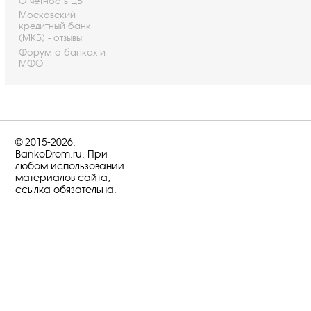
Отчетность ЦБ
Московский
кредитный банк
(МКБ) - отзывы
Форум о банках и
МФО
© 2015-2026.
BankoDrom.ru. При
любом использовании
материалов сайта,
ссылка обязательна.