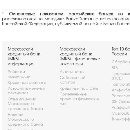
*
Финансовые показатели российских банков по кл
рассчитываются по методике BankoDrom.ru с использовани
Российской Федерации, публикуемой на сайте Банка Росси
Московский
Московский
Топ 10 б
кредитный банк
кредитный банк
России
(МКБ) -
(МКБ) - финансовые
Сбербан
информация
показатели
ВТБ
Рейтинги
Активы-нетто
Промсвя
надежности
Собственный
(ПСБ)
капитал
Кредитные рейтинги
Газпром
История изменения
Кредитный портфель
Альфа-ба
реквизитов
Привлеченные
Россельх
средства физических
Отзыв лицензии
ФК Откры
Московского
лиц
Райффай
кредитного банка
Совкомб
Новости
Тинькофф
Московского
кредитного банка