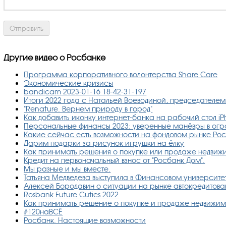
Другие видео о Росбанке
Программа корпоративного волонтерства Share Care
Экономические кризисы
bandicam 2023-01-16 18-42-31-197
Итоги 2022 года с Натальей Воеводиной, председателе
"Renature. Вернем природу в город"
Как добавить иконку интернет-банка на рабочий стол i
Персональные финансы 2023: уверенные манёвры в ог
Какие сейчас есть возможности на фондовом рынке Ро
Дарим подарки за рисунок игрушки на ёлку
Как принимать решения о покупке или продаже недвиж
Кредит на первоначальный взнос от "Росбанк Дом".
Мы разные и мы вместе.
Татьяна Медведева выступила в Финансовом университе
Алексей Бородавин о ситуации на рынке автокредитова
Rosbank Future Cuties 2022
Как принимать решение о покупке и продаже недвижим
#120наВСЁ
Росбанк. Настоящие возможности