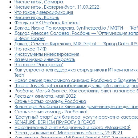
Чистые игры, Самара
Чистые игры, Екатеринбург, 11.09.2022
Что такое диверсификация
Чистые игры, Казань
Фонды от УК Росбанк Капитал
Доклад Ивана Пономарева, Synthesized.io / МФТИ — "Kafka
Доклад Алексея Салаева, Росбанк — "Оптимизация запр
и Bean scope"
Доклад Семена Кирекова, MTS Digital — "Spring Data JP
Что такое ПИФ
Инструменты инвестирования
Зачем нужно инвестировать
Что такое "Рассрочка"
Как устроена техподдержка сотрудников в ИТ-компаниях
Tech
Новая серия рекламного ситкома Росбанка о Бюджете "Б
Школа JavaScript-разработчиков для людей с инвалидно
Росбанк. Малый бизнес. Как составить ответ на запрос 
Леса для климата, май 2022
Стань частью команды Росбанка
Волонтеры Росбанка в Клинском доме-интернате для пр
Стань частью команды Росбанка!
"Доступный старт" для бизнеса, услуги расчетно-кассо
RENATURE. ВЕРНЕМ ПРИРОДУ В ГОРОД
Накопительный счёт #Акционный и карта #МожноВСЁ
"Леса для климата", Московская область, 25.09.21
Как платить браслетом Mi Smart Band 6 NFC 2 вместе с 