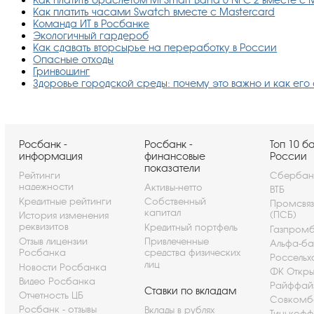
Как платить часами Swatch вместе с Mastercard
Команда ИТ в Росбанке
Экологичный гардероб
Как сдавать вторсырье на переработку в России
Опасные отходы
Гринвошинг
Здоровье городской среды: почему это важно и как его
Росбанк -
Росбанк -
Топ 10 б
информация
финансовые
России
показатели
Рейтинги
Сбербан
надежности
Активы-нетто
ВТБ
Кредитные рейтинги
Собственный
Промсвя
капитал
(ПСБ)
История изменения
реквизитов
Кредитный портфель
Газпром
Отзыв лицензии
Привлеченные
Альфа-ба
Росбанка
средства физических
Россельх
лиц
Новости Росбанка
ФК Откры
Видео Росбанка
Райффай
Ставки по вкладам
Отчетность ЦБ
Совкомб
Росбанк - отзывы
Вклады в рублях
Тинькофф