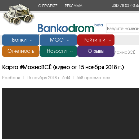
USD 78,03
(-0,4
О ПРОЕКТЕ
РЕКЛАМА
КОНТАКТЫ
Банки
МФО
Рейтинги
﹀
﹀
﹀
Отчетность
Новости
Отзывы
Главная
/
Банки России
/
Росбанк
/
Видео
/
Карта #МожноВСЁ
﹀
Карта #МожноВСЁ (видео от 15 ноября 2018 г.)
Росбанк
|
15 ноября 2018 г. 6:44
|
568 просмотров