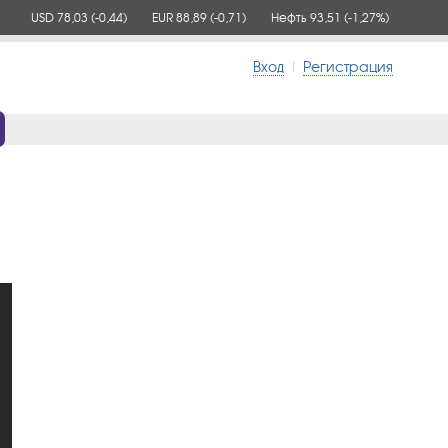
USD 78,03
(-0,44)
EUR 88,89
(-0,71)
Нефть 93,51
(-1,27%)
Вход
|
Регистрация