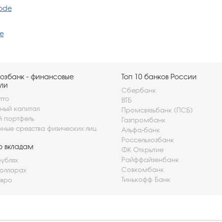
Code
de
озбанк - финансовые
Топ 10 банков России
ли
Сбербанк
тто
ВТБ
ный капитал
Промсвязьбанк (ПСБ)
й портфель
Газпромбанк
нные средства физических лиц
Альфа-банк
Россельхозбанк
о вкладам
ФК Открытие
Райффайзенбанк
рублях
Совкомбанк
долларах
Тинькофф Банк
евро