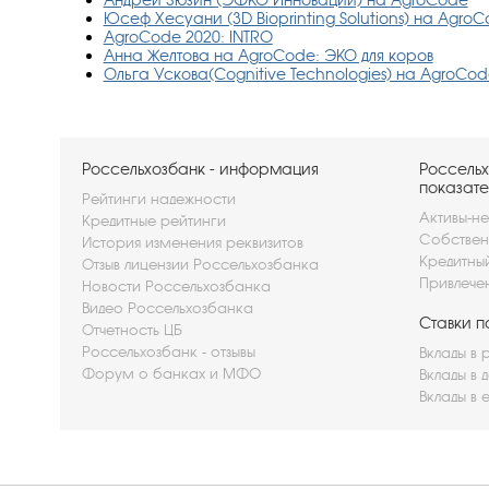
Юсеф Хесуани (3D Bioprinting Solutions) на Agro
AgroCode 2020: INTRO
Анна Желтова на AgroCode: ЭКО для коров
Ольга Ускова(Cognitive Technologies) на AgroCo
Россельхозбанк - информация
Россельх
показате
Рейтинги надежности
Активы-не
Кредитные рейтинги
Собствен
История изменения реквизитов
Кредитны
Отзыв лицензии Россельхозбанка
Привлече
Новости Россельхозбанка
Видео Россельхозбанка
Ставки п
Отчетность ЦБ
Россельхозбанк - отзывы
Вклады в 
Форум о банках и МФО
Вклады в 
Вклады в 