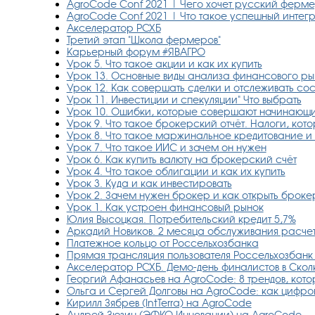
AgroCode Conf 2021 | Чего хочет русский ферм
AgroCode Conf 2021 | Что такое успешный интег
Акселератор РСХБ
Третий этап "Школа фермеров"
Карьерный форум #ЯВАГРО
Урок 5. Что такое акции и как их купить
Урок 13. Основные виды анализа финансового ры
Урок 12. Как совершать сделки и отслеживать со
Урок 11. Инвестиции и спекуляции" Что выбрать
Урок 10. Ошибки, которые совершают начинающ
Урок 9. Что такое брокерский отчёт. Налоги, кото
Урок 8. Что такое маржинальное кредитование и 
Урок 7. Что такое ИИС и зачем он нужен
Урок 6. Как купить валюту на брокерский счёт
Урок 4. Что такое облигации и как их купить
Урок 3. Куда и как инвестировать
Урок 2. Зачем нужен брокер и как открыть броке
Урок 1. Как устроен финансовый рынок
Юлия Высоцкая. Потребительский кредит 5,7%
Аркадий Новиков. 2 месяца обслуживания расчет
Платежное кольцо от Россельхозбанка
Прямая трансляция пользователя Россельхозбан
Акселератор РСХБ. Демо-день финалистов в Скол
Георгий Афанасьев на AgroCode: 8 трендов, кот
Ольга и Сергей Долговы на AgroCode: как цифров
Кирилл Зябрев (IntTerra) на AgroCode
Андрей Зюзин (ЭФКО Инновации) на AgroCode