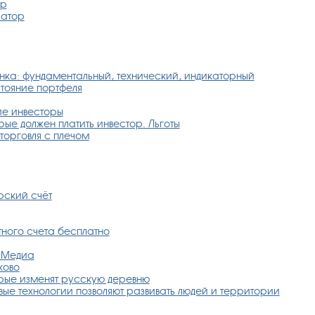
ер
ратор
нка: фундаментальный, технический, индикаторный
стояние портфеля
ие инвесторы
рые должен платить инвестор. Льготы
торговля с плечом
рский счёт
ного счета бесплатно
к Медиа
ково
орые изменят русскую деревню
ые технологии позволяют развивать людей и территории