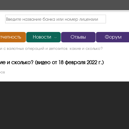
тчетность
Новости
Отзывы
Форум
﹀
и с валютных операций и депозитов: какие и сколько?
е и сколько? (видео от 18 февраля 2022 г.)
ров