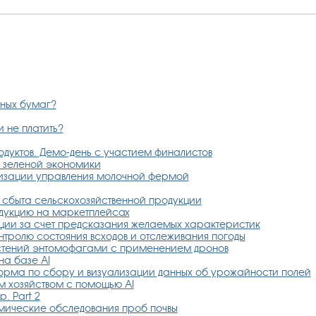
ных бумаг?
и не платить?
дуктов. Демо-день с участием финалистов
я зеленой экономики
мизации управления молочной фермой
и сбыта сельскохозяйственной продукции
одукцию на маркетплейсах
ции за счет предсказания желаемых характеристик
тролю состояния всходов и отслеживания погоды
астений энтомофагами с применением дронов
а базе AI
орма по сбору и визуализации данных об урожайности полей
м хозяйством с помощью AI
. Part 2
мические обследования проб почвы