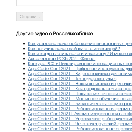
Другие видео о Россельхозбанке
Как устроено налогообложение иностранных цен
Как получить налоговый вычет с инвестиций?
Как и когда платить налоги инвестору? И можно л
Акселератор РСХБ 2021. Финал.
Конкурс РСХБ: Пилотирование инновационных про
AgroCode Conf 2021 | Цифровые инструменты дл
AgroCode Conf 2021 | Видеоаналитика для опти
AgroCode Conf 2021 | Техподдержка ульев
AgroCode Conf 2021 | Новая логистика и цепочк
AgroCode Conf 2021 | Как продавать сельхоз-пр
AgroCode Conf 2021 | Повышение точности селек
AgroCode Conf 2021 | Машинное обучение по кон
AgroCode Conf 2021 | Биологическая защита р
AgroCode Conf 2021 | Роботизированная ферма н
AgroCode Conf 2021| Автоматизированная платф
AgroCode Conf 2021 | Управление рыбоводчески
AgroCode Conf 2021 | Чего хочет русский фермер
AgroCode Conf 2021 | Роботизированные агрохи