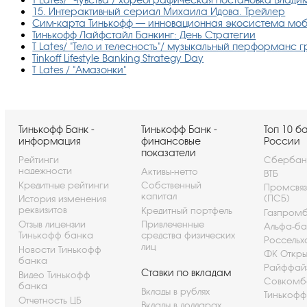
15. Интерактивный сериал Михаила Идова. Трейлер
Сим-карта Тинькофф — инновационная экосистема моб
Тинькофф Лайфстайл Банкинг: День Стратегии
T Lates/ "Тело и телесность"/ музыкальный перформанс 
Tinkoff Lifestyle Banking Strategy Day
T Lates / "Амазонки"
Тинькофф Банк -
Тинькофф Банк -
Топ 10 б
информация
финансовые
России
показатели
Рейтинги
Сбербан
надежности
Активы-нетто
ВТБ
Кредитные рейтинги
Собственный
Промсвя
капитал
(ПСБ)
История изменения
реквизитов
Кредитный портфель
Газпром
Отзыв лицензии
Привлеченные
Альфа-ба
Тинькофф банка
средства физических
Россельх
лиц
Новости Тинькофф
ФК Откры
банка
Райффай
Ставки по вкладам
Видео Тинькофф
Совкомб
банка
Вклады в рублях
Тинькофф
Отчетность ЦБ
Вклады в долларах