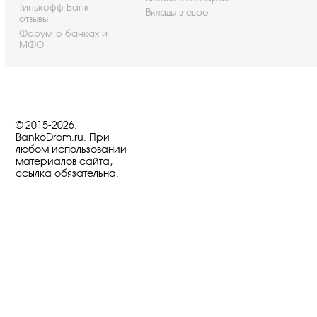
Тинькофф Банк -
Вклады в евро
отзывы
Форум о банках и
МФО
© 2015-2026.
BankoDrom.ru. При
любом использовании
материалов сайта,
ссылка обязательна.