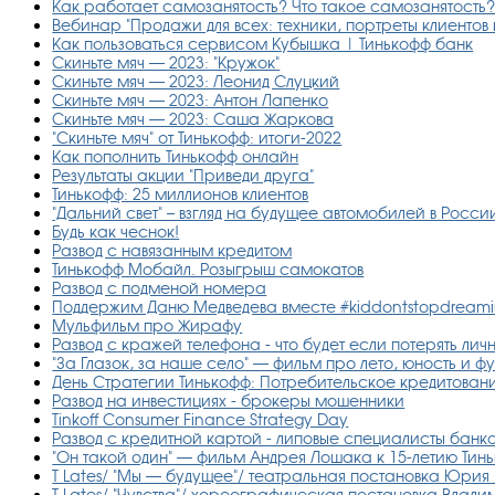
Как работает самозанятость? Что такое самозанятость?
Вебинар "Продажи для всех: техники, портреты клиентов
Как пользоваться сервисом Кубышка | Тинькофф банк
Скиньте мяч — 2023: "Кружок"
Скиньте мяч — 2023: Леонид Слуцкий
Скиньте мяч — 2023: Антон Лапенко
Скиньте мяч — 2023: Саша Жаркова
"Скиньте мяч" от Тинькофф: итоги-2022
Как пополнить Тинькофф онлайн
Результаты акции "Приведи друга"
Тинькофф: 25 миллионов клиентов
"Дальний свет" – взгляд на будущее автомобилей в Росс
Будь как чеснок!
Развод с навязанным кредитом
Тинькофф Мобайл. Розыгрыш самокатов
Развод с подменой номера
Поддержим Даню Медведева вместе #kiddontstopdream
Мульфильм про Жирафу
Развод с кражей телефона - что будет если потерять ли
"За Глазок, за наше село" — фильм про лето, юность и ф
День Стратегии Тинькофф: Потребительское кредитован
Развод на инвестициях - брокеры мошенники
Tinkoff Consumer Finance Strategy Day
Развод с кредитной картой - липовые специалисты банк
"Он такой один" — фильм Андрея Лошака к 15-летию Тин
T Lates/ "Мы — будущее"/ театральная постановка Юрия 
T Lates/ "Чувства"/ хореографическая постановка Влад