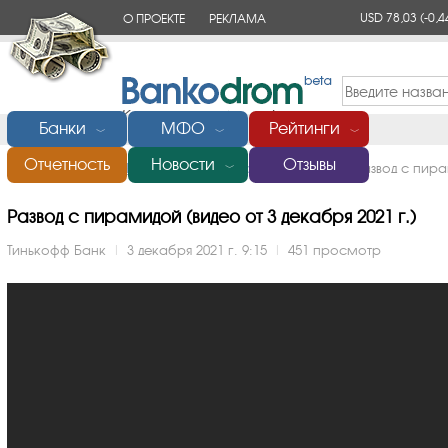
USD 78,03
(-0,4
О ПРОЕКТЕ
РЕКЛАМА
КОНТАКТЫ
Банки
МФО
Рейтинги
﹀
﹀
﹀
Отчетность
Новости
Отзывы
Главная
/
Банки России
/
Тинькофф Банк
/
Видео
/
Развод с пир
﹀
Развод с пирамидой (видео от 3 декабря 2021 г.)
Тинькофф Банк
|
3 декабря 2021 г. 9:15
|
451 просмотр