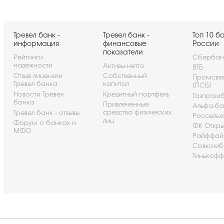
Тревел банк -
Тревел банк -
Топ 10 б
информация
финансовые
России
показатели
Рейтинги
Сбербан
надежности
Активы-нетто
ВТБ
Отзыв лицензии
Собственный
Промсвя
Тревел банка
капитал
(ПСБ)
Новости Тревел
Кредитный портфель
Газпром
банка
Привлеченные
Альфа-ба
средства физических
Тревел банк - отзывы
Россельх
лиц
Форум о банках и
ФК Откры
МФО
Райффай
Совкомб
Тинькофф