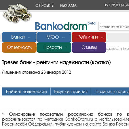
USD 78,03
(-0,4
О ПРОЕКТЕ
РЕКЛАМА
КОНТАКТЫ
Банки
МФО
Рейтинги
﹀
﹀
﹀
Отчетность
Новости
Отзывы
Главная
/
Банки России
/
Тревел банк
/
Рейтинги надежности (кр
﹀
Тревел банк - рейтинги надежности (кратко)
Лицензия отозвана 23 января 2012
Рейтинг надежности
Текущая позиция
Позиция в прош
*
Финансовые показатели российских банков по кл
рассчитываются по методике BankoDrom.ru с использовани
Российской Федерации, публикуемой на сайте Банка Росси