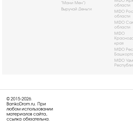
МФО Арх
"Мани Мен")
области
Выручай Деньги
МФО Рос
области
МФО Са
области
МФО
Краснод
края
МФО Рес
Башкорт
МФО Удм
Республи
© 2015-2026.
BankoDrom.ru. При
любом использовании
материалов сайта,
ссылка обязательна.