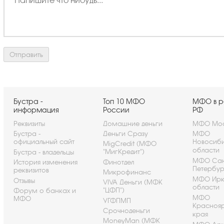
Бустра -
Топ 10 МФО
МФО в р
информация
России
РФ
Реквизиты
Домашние деньги
МФО Мос
Бустра -
Деньги Сразу
МФО
официальный сайт
Новосиб
MigCredit (МФО
области
"МигКредит")
Бустра - владельцы
МФО Сан
История изменения
Финотдел
Петербу
реквизитов
Микрофинанс
МФО Ирк
Отзывы
VIVA Деньги (МФК
области
"ЦФП")
Форум о банках и
МФО
МФО
УГФПМП
Красноя
Срочноденьги
края
MoneyMan (МФК