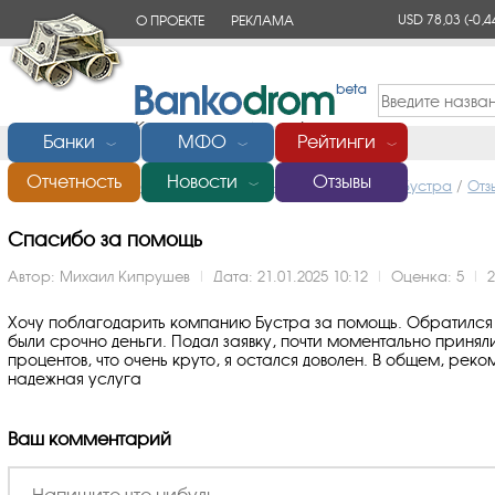
USD 78,03
(-0,4
О ПРОЕКТЕ
РЕКЛАМА
КОНТАКТЫ
Банки
МФО
Рейтинги
﹀
﹀
﹀
Отчетность
Новости
Отзывы
Главная
/
Микрофинансовые организации (МФО)
/
Бустра
/
Отз
﹀
Спасибо за помощь
Автор:
Михаил Кипрушев
|
Дата: 21.01.2025 10:12
|
Оценка:
5
|
Хочу поблагодарить компанию Бустра за помощь. Обратился в
были срочно деньги. Подал заявку, почти моментально приня
процентов, что очень круто, я остался доволен. В общем, рек
надежная услуга
Ваш комментарий