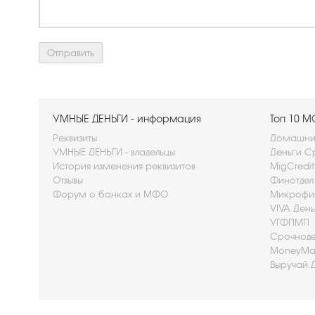
УМНЫЕ ДЕНЬГИ - информация
Топ 10 
Реквизиты
Домашние
УМНЫЕ ДЕНЬГИ - владельцы
Деньги С
История изменения реквизитов
MigCredi
Отзывы
Финотдел
Форум о банках и МФО
Микрофи
VIVA Ден
УГФПМП
Срочноде
MoneyMan
Выручай 