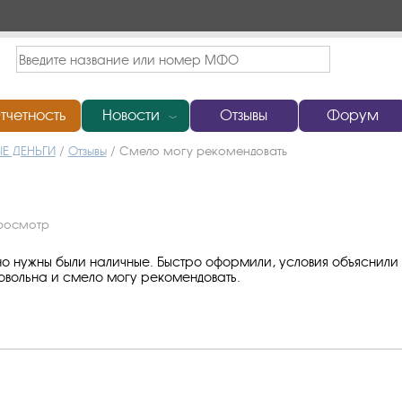
тчетность
Новости
Отзывы
Форум
﹀
Е ДЕНЬГИ
/
Отзывы
/
Смело могу рекомендовать
просмотр
о нужны были наличные. Быстро оформили, условия объяснили 
довольна и смело могу рекомендовать.