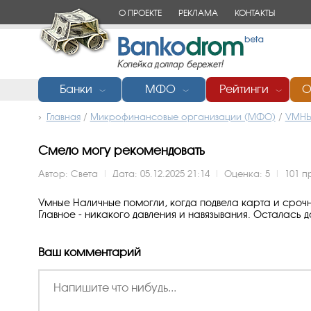
О ПРОЕКТЕ
РЕКЛАМА
КОНТАКТЫ
Банки
МФО
Рейтинги
О
﹀
﹀
﹀
Главная
/
Микрофинансовые организации (МФО)
/
УМНЫ
Смело могу рекомендовать
Автор:
Света
|
Дата: 05.12.2025 21:14
|
Оценка:
5
|
101 
Умные Наличные помогли, когда подвела карта и срочн
Главное - никакого давления и навязывания. Осталась 
Ваш комментарий