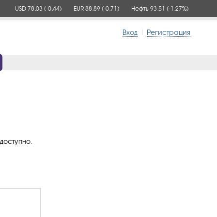
USD 78,03
(-0,44)
EUR 88,89
(-0,71)
Нефть 93,51
(-1,27%)
Вход
|
Регистрация
доступно.