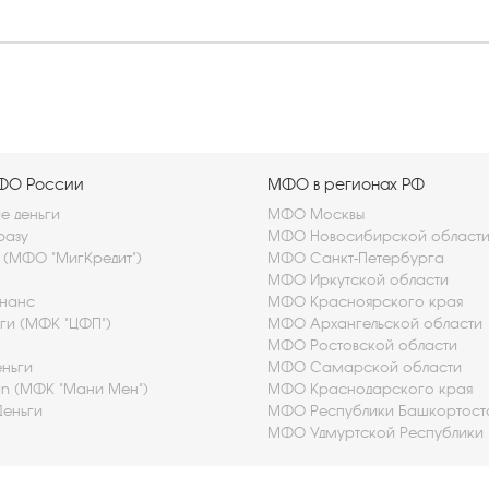
МФО России
МФО в регионах РФ
 деньги
МФО Москвы
разу
МФО Новосибирской област
t (МФО "МигКредит")
МФО Санкт-Петербурга
МФО Иркутской области
нанс
МФО Красноярского края
ьги (МФК "ЦФП")
МФО Архангельской области
МФО Ростовской области
ньги
МФО Самарской области
 (МФК "Мани Мен")
МФО Краснодарского края
Деньги
МФО Республики Башкортост
МФО Удмуртской Республики