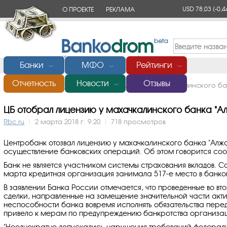
USD 78,03
(-0,4
О ПРОЕКТЕ
РЕКЛАМА
КОНТАКТЫ
Банки
МФО
Рейтинги
﹀
﹀
﹀
Отчетность
Новости
Отзывы
Главная
/
Новости
/
ЦБ отобрал лицензию у махачкалинского ба
﹀
ЦБ отобрал лицензию у махачкалинского банка "А
Rbc.ru
|
2 марта 2018 г. 9:20
|
718 просмотров
Центробанк отозвал лицензию у махачкалинского банка "Алжа
осуществление банковских операций. Об этом говорится соо
Банк не является участником системы страхования вкладов. С
марта кредитная организация занимала 517-е место в банков
В заявлении Банка России отмечается, что проведенные во в
сделки, направленные на замещение значительной части актив
неспособности банка вовремя исполнять обязательства перед
привело к мерам по предупреждению банкротства организа
"Неоднократно допускались нарушения требований федераль