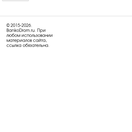
© 2015-2026.
BankoDrom.ru. При
любом использовании
материалов сайта,
ссылка обязательна.