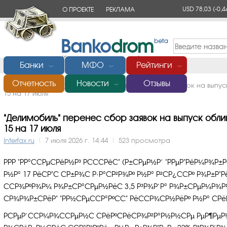
USD 78,03
(-0,4
О ПРОЕКТЕ
РЕКЛАМА
КОНТАКТЫ
Банки
МФО
Рейтинги
﹀
﹀
﹀
Отчетность
Новости
Отзывы
Главная
/
Новости
/
"Делимобиль" перенес сбор заявок на выпу
﹀
15 на 17 июля
"Делимобиль" перенес сбор заявок на выпуск обл
15 на 17 июля
Interfax.ru
|
7 июля 2026 г. 14:44
|
523 просмотра
РРР "РР°ССРµСРёР½Р³ РСССРёС" (Р±СРµР½Р´ "РРµР"РёР¼Р¾Р±
Р½Р° 17 РёСР"С СР±Р¾С Р·Р°СР²Р¾Рº Р½Р° Р²СР¿ССРº Р¾Р±Р"
ССР¾РºР¾Р¼ Р¾Р±СР°СРµР½РёС 3,5 Р³Р¾Р´Р° Р¾Р±СРµР¼Р¾Р¼ 
СР¾Р¾Р±СРёР" "РР½СРµССР°РºСС" РёССР¾СР½РёРº Р½Р° С
РСРµР´ССР¼Р¾ССРµР½С СРёРºСРёСР¾Р²Р°Р½Р½СРµ РµР¶РµР