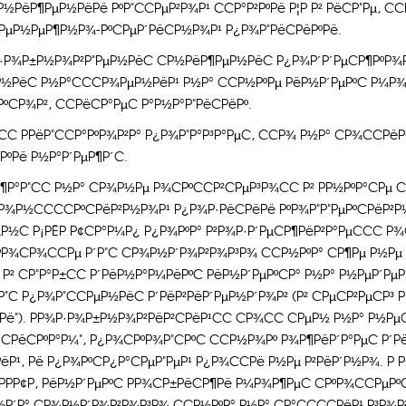
СР½РёР¶РµР½РёРё РºР"ССРµР²Р¾Р¹ ССР°Р²РºРё Р¦Р Р² РёСР"Рµ, С
´РµР½РµР¶Р½Р¾-РºСРµР´РёСР½Р¾Р¹ Р¿Р¾Р"РёСРёРºРё.
Р²Р¾Р·Р¾Р±Р½Р¾Р²Р"РµР½РёС СР½РёР¶РµР½РёС Р¿Р¾Р´Р´РµСР¶РºР¾Р¹
СРµР½РёС Р½Р°СССР¾РµР½РёР¹ Р½Р° ССР½РºРµ РёР½Р´РµРºС Р¼Р
ºСР¾Р², ССРёСР°РµС Р°Р½Р°Р"РёСРёРº.
СС РРёР"ССР°РºР¾Р²Р° Р¿Р¾Р"Р°Р³Р°РµС, ССР¾ Р½Р° СР¾ССР
РºРё Р½Р°Р´РµР¶Р´С.
Р"СС Р½Р° СР¾Р½Рµ Р¾СРºССР²СРµР³Р¾СС Р² РР½РºР°СРµ СР
Р¾Р½ССССРºСРёР²Р½Р¾Р¹ Р¿Р¾Р·РёСРёРё РºР¾Р"Р"РµРºСРёР²Р
½С Р¡РЁР Р¢СР°Р¼Р¿ Р¿Р¾РºР° Р²Р¾Р·Р´РµСР¶РёР²Р°РµССС Р¾С
 РºР¾СР¾ССРµ Р´Р"С СР¾Р½Р´Р¾Р²Р¾Р³Р¾ ССР½РºР° СР¶Рµ Р½Рµ
Р² СР"Р°Р±СС Р´РёР½Р°Р¼РёРºС РёР½Р´РµРºСР° Р½Р° Р½РµР´РµР"
"С Р¿Р¾Р"ССРµР½РёС Р´РёР²РёР´РµР½Р´Р¾Р² (Р² СРµСР²РµСР³ Р·Р
ССРё"). РР¾Р·Р¾Р±Р½Р¾Р²РёР²СРёР¹СС СР¾СС СРµР½ Р½Р° Р½РµС
СРёСРºР°Р¼", Р¿Р¾СРºР¾Р"СРºС ССР½Р¾Рº Р¾Р¶РёР´Р°РµС Р´Р
РёР¹, Рё Р¿Р¾РºСР¿Р°СРµР"РµР¹ Р¿Р¾ССРё Р½Рµ Р²РёР´Р½Р¾. Р 
Р¢Р, РёР½Р´РµРºС РР¾СР±РёСР¶Рё Р¼Р¾Р¶РµС СРºР¾ССРµРºС
½Р´Р° СР¾Р½Р´Р¾Р²Р¾Р³Р¾ ССР½РºР° Р½Р° СР°ССССРёР¹ Р³Р¾Р