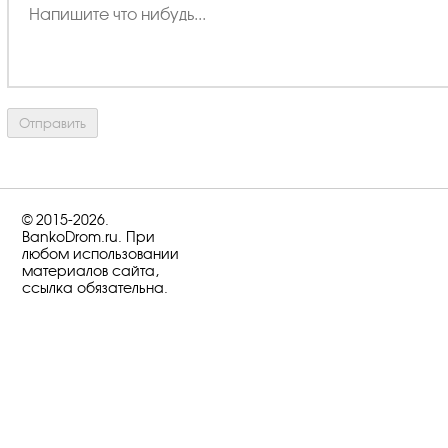
© 2015-2026.
BankoDrom.ru. При
любом использовании
материалов сайта,
ссылка обязательна.