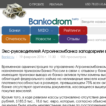
USD 78,03
(-0,4
О ПРОЕКТЕ
РЕКЛАМА
КОНТАКТЫ
Банки
МФО
Рейтинги
﹀
﹀
﹀
Отчетность
Новости
Отзывы
Главная
/
Новости
/
Экс-руководителей Агроинкомбанка заподоз
﹀
Экс-руководителей Агроинкомбанка заподозрили в
Bankir.ru
|
19 февраля 2016 г. 11:30
|
905 просмотров
Временная администрация по управлению Агроинкомбанком
назначенная приказом Банка России в связи с отзывом у бан
имеющие признаки вывода из банка активов путем замены вы
облигаций федерального займа на неликвидные векселя ком
платежеспособностью в размере, превышающем 75% всех акти
банке отсутствуют оригиналы документов, касающиеся выше
покупке векселей.
Кроме того, в ходе ревизии кассы установлено отсутствие де
рублей, $185,5 тыс., 18,6 тыс. евро, которые, согласно объясн
лицензии были изъяты неизвестными лицами по распоряжению