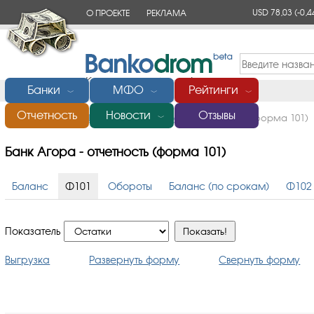
USD 78,03
(-0,4
О ПРОЕКТЕ
РЕКЛАМА
КОНТАКТЫ
Банки
МФО
Рейтинги
﹀
﹀
﹀
Отчетность
Новости
Отзывы
Главная
/
Банки России
/
Банк Агора
/
Отчетность (форма 101)
﹀
Банк Агора - отчетность (форма 101)
Баланс
Ф101
Обороты
Баланс (по срокам)
Ф102
Показатель
Выгрузка
Развернуть форму
Свернуть форму