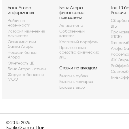
Банк Агора -
Банк Агора -
Топ 10 б
информация
финансовые
России
показатели
Рейтинги
Сбербан
надежности
Активы-нетто
ВТБ
История изменения
Собственный
Промсвя
реквизитов
капитал
(ПСБ)
Отзыв лицензии
Кредитный портфель
Газпром
банка Агора
Привлеченные
Альфа-ба
средства физических
Новости банка
Россельх
Агора
лиц
ФК Откры
Отчетность ЦБ
Райффай
Ставки по вкладам
Банк Агора - отзывы
Совкомб
Форум о банках и
Вклады в рублях
Тинькофф
МФО
Вклады в долларах
Вклады в евро
© 2015-2026.
BankoDrom.ru. При