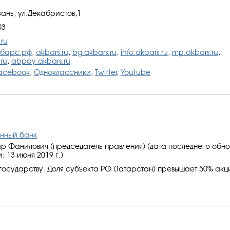
зань, ул.Декабристов,1
03
ru
кбарс.рф
,
akbars.ru
,
bg.akbars.ru
,
info.akbars.ru
,
mp.akbars.ru
,
.ru
,
аbpay.akbars.ru
acebook
,
Одноклассники
,
Twitter
,
Youtube
нный банк
р Фанилович (председатель правления) (дата последнего обно
 13 июня 2019 г.)
осударству. Доля субъекта РФ (Татарстан) превышает 50% акц