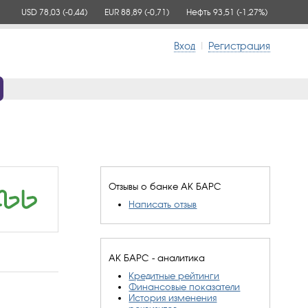
USD 78,03
(-0,44)
EUR 88,89
(-0,71)
Нефть 93,51
(-1,27%)
Вход
|
Регистрация
Отзывы о банке АК БАРС
Написать отзыв
АК БАРС - аналитика
Кредитные рейтинги
Финансовые показатели
История изменения