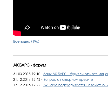
Все видео (196)
АК БАРС - форум
31.03.2018 19:10
-
банк АК БАРС - будут ли отзывать лиц
21.12.2017 13:43
-
Вопрос о повторном кредите
17.12.2016 12:22
-
Ак Барс подкрадывается незаметно. У