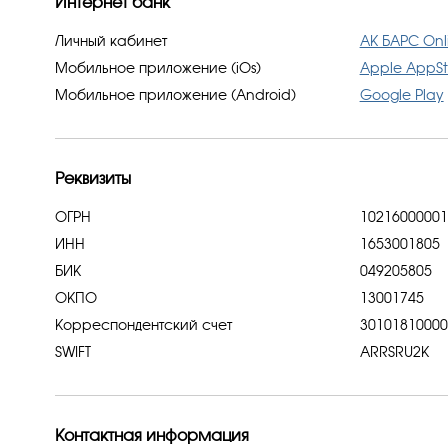
Интернет банк
Личный кабинет
АК БАРС Onl
Мобильное приложение (iOs)
Apple AppSt
Мобильное приложение (Android)
Google Play
Реквизиты
ОГРН
102160000012
ИНН
1653001805
БИК
049205805
ОКПО
13001745
Корреспондентский счет
30101810000
SWIFT
ARRSRU2K
Контактная информация