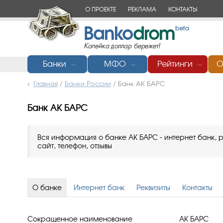
О ПРОЕКТЕ
РЕКЛАМА
КОНТАКТЫ
Банки
МФО
Рейтинги
О
﹀
﹀
﹀
Главная
/
Банки России
/
Банк АК БАРС
Банк АК БАРС
Вся информация о банке АК БАРС - интернет банк, р
сайт, телефон, отзывы
О банке
Интернет банк
Реквизиты
Контакты
Сокращенное наименование
АК БАРС