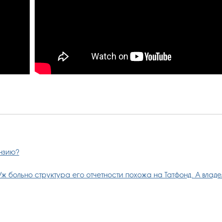
ензию?
ж больно структура его отчетности похожа на Татфонд. А владел