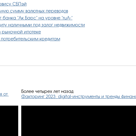
сервису СБПэй
ную сумму валютных переводов
 банка "Ак Барс" на уровне "ruА-"
едиту наличными под залог недвижимости
по рыночной ипотеке
о потребительским кредитам
Более четырех лет назад
 от 
Факторинг 2023: digital-инструменты и тренды фина