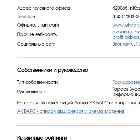
Адрес головного офиса
420066, г.Ка
Телефон
(843) 2303-3
Официальный сайт
www.akbars.
akbars.ru
,
а
Прочие веб-сайты
profit.akbars
Социальные сети
Вконтакте
,
F
Собственники и руководство
Тип собственности
Государстве
Гараев Зуфа
Руководитель
информации:
Контрольный пакет акций банка АК БАРС принадлежит г
АК БАРС - список акционеров и схема владения
Кредитные рейтинги