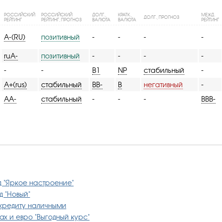
РОССИЙСКИЙ
РОССИЙСКИЙ
ДОЛГ.,
КРАТК.,
МЕЖД.
ДОЛГ., ПРОГНОЗ
РЕЙТИНГ
РЕЙТИНГ, ПРОГНОЗ
ВАЛЮТА
ВАЛЮТА
РЕЙТИНГ
A-(RU)
позитивный
-
-
-
-
ruA-
позитивный
-
-
-
-
-
-
B1
NP
стабильный
-
A+(rus)
стабильный
BB-
B
негативный
-
AA-
стабильный
-
-
-
BBB-
д "Яркое настроение"
д "Новый"
 кредиту наличными
ах и евро "Выгодный курс"