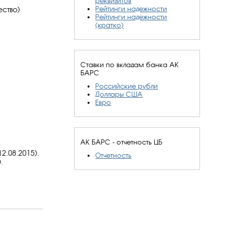
реквизитов
Рейтинги надежности
ство)
Рейтинги надежности
(кратко)
Ставки по вкладам банка АК
БАРС
Российские рубли
Доллары США
Евро
АК БАРС - отчетность ЦБ
2.08.2015).
Отчетность
.