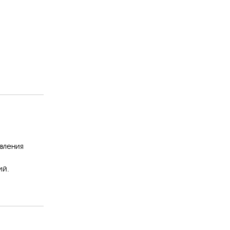
вления
ий.