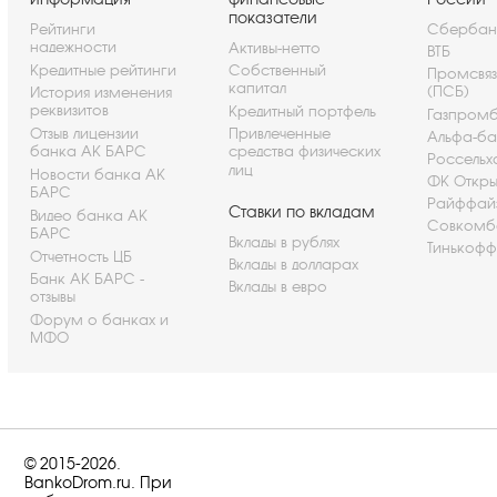
показатели
Рейтинги
Сбербан
надежности
Активы-нетто
ВТБ
Кредитные рейтинги
Собственный
Промсвя
капитал
(ПСБ)
История изменения
реквизитов
Кредитный портфель
Газпром
Отзыв лицензии
Привлеченные
Альфа-ба
банка АК БАРС
средства физических
Россельх
лиц
Новости банка АК
ФК Откры
БАРС
Райффай
Ставки по вкладам
Видео банка АК
Совкомб
БАРС
Вклады в рублях
Тинькофф
Отчетность ЦБ
Вклады в долларах
Банк АК БАРС -
Вклады в евро
отзывы
Форум о банках и
МФО
© 2015-2026.
BankoDrom.ru. При