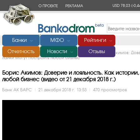
USD 78,03
(-0,4
О ПРОЕКТЕ
РЕКЛАМА
КОНТАКТЫ
Банки
МФО
Рейтинги
﹀
﹀
﹀
Отчетность
Новости
Отзывы
Главная
/
Банки России
/
АК БАРС
/
Видео
/
Борис Акимов: Дове
﹀
лайки могут построить любой бизнес
Борис Акимов: Доверие и лояльность. Как истории,
любой бизнес (видео от 21 декабря 2018 г.)
Банк АК БАРС
|
21 декабря 2018 г. 13:53
|
470 просмотров