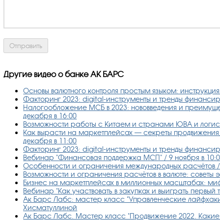
Другие видео о банке АК БАРС
Основы валютного контроля простым языком: инструкция о
Факторинг 2023: digital-инструменты и тренды финанси
Налогообложение МСБ в 2023: нововведения и преимуще
декабря в 16:00
Возможности работы с Китаем и странами ЮВА и логист
Как вырасти на маркетплейсах — секреты продвижения,
декабря в 11:00
Факторинг 2023: digital-инструменты и тренды финансиро
Вебинар "Финансовая поддержка МСП" / 9 ноября в 10:
Особенности и ограничения международных расчётов / 1
Возможности и ограничения расчётов в валюте: советы эк
Бизнес на маркетплейсах в миллионных масштабах: миф 
Вебинар "Как участвовать в закупках и выиграть первый т
Ак Барс Лабс: мастер класс "Управленческие лайфхаки 
Хисматуллиной
Ак Барс Лабс. Мастер класс "Продвижение 2022. Какие 