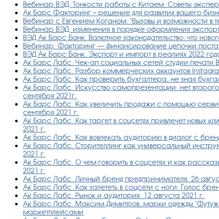
Вебинар ВЭД: Тонкости работы с Китаем. Советы экспер
Ак Барс Факторинг – решение для развития вашего биз
Вебинар с Евгением Коганом: "Вызовы и возможности в т
Вебинар ВЭД: изменения в порядке оформления экспорт
ВЭД Ак Барс Банк. Валютное законодательство: что нового
Вебинар: Факторинг — финансирование цепочки поста
ВЭД Ак Барс Банк. Экспорт и импорт в реалиях 2022 год
Ак Барс Лабс. Чек-ап социальных сетей студии печати 
Ак Барс Лабс. Разбор коммерческих аккаунтов Instagr
Ак Барс Лабс. Как проверить бухгалтера, не зная бухгал
Ак Барс Лабс. Искусство самопрезентации: нет второго
сентября 2021г.
Ак Барс Лабс. Как увеличить продажи с помощью сервиса
сентября 2021 г.
Ак Барс Лабс. Как таргет в соцсетях привлечет новых кл
2021 г.
Ак Барс Лабс. Как вовлекать аудиторию в диалог с бренд
Ак Барс Лабс. Сторителлинг как универсальный инструм
2021 г.
Ак Барс Лабс. О чем говорить в соцсетях и как рассказ
2021 г.
Ак Барс Лабс. Личный бренд предпринимателя. 26 август
Ак Барс Лабс. Как залететь в соцсети с ноги: Голос брен
Ак Барс Лабс. Рынок и аудитория. 12 августа 2021 г.
Ак Барс Лабс. Максим Димитров, марки одежды "Футуж
маркетплейсами