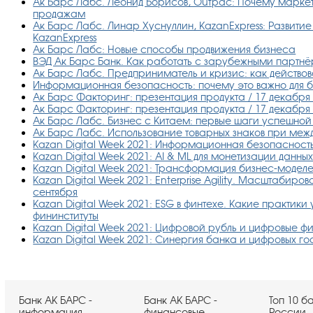
Ак Барс Лабс. Леонид Борисов, Outpac: Почему маркет
продажам
Ак Барс Лабс. Линар Хуснуллин, KazanExpress: Развити
KazanExpress
Ак Барс Лабс: Новые способы продвижения бизнеса
ВЭД Ак Барс Банк. Как работать с зарубежными партнё
Ак Барс Лабс. Предприниматель и кризис: как действов
Информационная безопасность: почему это важно для би
Ак Барс Факторинг: презентация продукта / 17 декабря в
Ак Барс Факторинг: презентация продукта / 17 декабря в
Ак Барс Лабс. Бизнес с Китаем: первые шаги успешной с
Ак Барс Лабс. Использование товарных знаков при меж
Kazan Digital Week 2021: Информационная безопасность
Kazan Digital Week 2021: AI & ML для монетизации данных
Kazan Digital Week 2021: Трансформация бизнес-моделе
Kazan Digital Week 2021: Enterprise Agility. Масштабиро
сентября
Kazan Digital Week 2021: ESG в финтехе. Какие практики
фининституты
Kazan Digital Week 2021: Цифровой рубль и цифровые фи
Kazan Digital Week 2021: Синергия банка и цифровых го
Банк АК БАРС -
Банк АК БАРС -
Топ 10 б
информация
финансовые
России