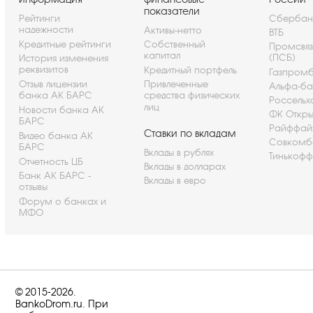
показатели
Рейтинги
Сбербан
надежности
Активы-нетто
ВТБ
Кредитные рейтинги
Собственный
Промсвя
капитал
(ПСБ)
История изменения
реквизитов
Кредитный портфель
Газпром
Отзыв лицензии
Привлеченные
Альфа-ба
банка АК БАРС
средства физических
Россельх
лиц
Новости банка АК
ФК Откры
БАРС
Райффай
Ставки по вкладам
Видео банка АК
Совкомб
БАРС
Вклады в рублях
Тинькофф
Отчетность ЦБ
Вклады в долларах
Банк АК БАРС -
Вклады в евро
отзывы
Форум о банках и
МФО
© 2015-2026.
BankoDrom.ru. При