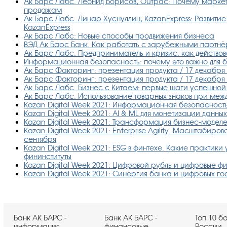
Ак Барс Лабс. Леонид Борисов, Outpac: Почему маркет
продажам
Ак Барс Лабс. Линар Хуснуллин, KazanExpress: Развити
KazanExpress
Ак Барс Лабс: Новые способы продвижения бизнеса
ВЭД Ак Барс Банк. Как работать с зарубежными партнё
Ак Барс Лабс. Предприниматель и кризис: как действов
Информационная безопасность: почему это важно для би
Ак Барс Факторинг: презентация продукта / 17 декабря в
Ак Барс Факторинг: презентация продукта / 17 декабря в
Ак Барс Лабс. Бизнес с Китаем: первые шаги успешной с
Ак Барс Лабс. Использование товарных знаков при меж
Kazan Digital Week 2021: Информационная безопасность
Kazan Digital Week 2021: AI & ML для монетизации данных
Kazan Digital Week 2021: Трансформация бизнес-моделе
Kazan Digital Week 2021: Enterprise Agility. Масштабиро
сентября
Kazan Digital Week 2021: ESG в финтехе. Какие практики
фининституты
Kazan Digital Week 2021: Цифровой рубль и цифровые фи
Kazan Digital Week 2021: Синергия банка и цифровых го
Банк АК БАРС -
Банк АК БАРС -
Топ 10 б
информация
финансовые
России