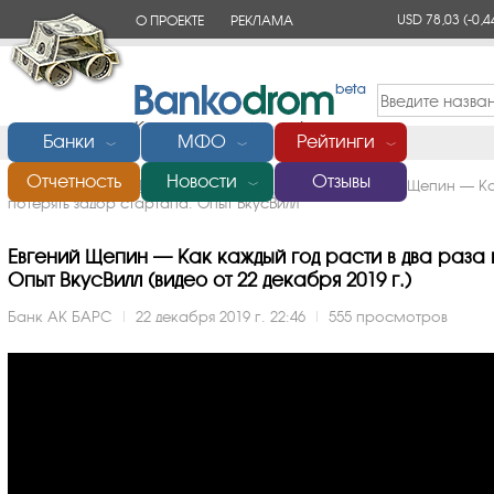
USD 78,03
(-0,4
О ПРОЕКТЕ
РЕКЛАМА
КОНТАКТЫ
Банки
МФО
Рейтинги
﹀
﹀
﹀
Отчетность
Новости
Отзывы
Главная
/
Банки России
/
АК БАРС
/
Видео
/
Евгений Щепин — Ка
﹀
потерять задор стартапа. Опыт ВкусВилл
Евгений Щепин — Как каждый год расти в два раза 
Опыт ВкусВилл (видео от 22 декабря 2019 г.)
Банк АК БАРС
|
22 декабря 2019 г. 22:46
|
555 просмотров