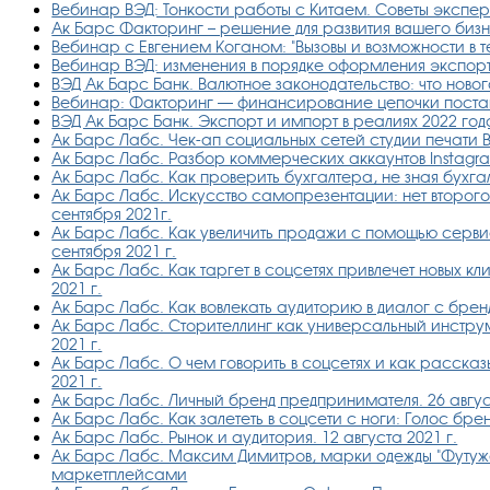
Вебинар ВЭД: Тонкости работы с Китаем. Советы экспер
Ак Барс Факторинг – решение для развития вашего биз
Вебинар с Евгением Коганом: "Вызовы и возможности в т
Вебинар ВЭД: изменения в порядке оформления экспорт
ВЭД Ак Барс Банк. Валютное законодательство: что нового
Вебинар: Факторинг — финансирование цепочки поста
ВЭД Ак Барс Банк. Экспорт и импорт в реалиях 2022 год
Ак Барс Лабс. Чек-ап социальных сетей студии печати 
Ак Барс Лабс. Разбор коммерческих аккаунтов Instagr
Ак Барс Лабс. Как проверить бухгалтера, не зная бухгал
Ак Барс Лабс. Искусство самопрезентации: нет второго
сентября 2021г.
Ак Барс Лабс. Как увеличить продажи с помощью сервиса
сентября 2021 г.
Ак Барс Лабс. Как таргет в соцсетях привлечет новых кл
2021 г.
Ак Барс Лабс. Как вовлекать аудиторию в диалог с бренд
Ак Барс Лабс. Сторителлинг как универсальный инструм
2021 г.
Ак Барс Лабс. О чем говорить в соцсетях и как рассказ
2021 г.
Ак Барс Лабс. Личный бренд предпринимателя. 26 август
Ак Барс Лабс. Как залететь в соцсети с ноги: Голос брен
Ак Барс Лабс. Рынок и аудитория. 12 августа 2021 г.
Ак Барс Лабс. Максим Димитров, марки одежды "Футуж
маркетплейсами