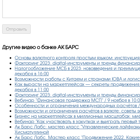
Другие видео о банке АК БАРС
Основы валютного контроля простым языком: инструкция о
Факторинг 2023: digital-инструменты и тренды финанси
Налогообложение МСБ в 2023: нововведения и преимуще
декабря в 16:00
Возможности работы с Китаем и странами ЮВА и логист
Как вырасти на маркетплейсах — секреты продвижения,
декабря в 11:00
Факторинг 2023: digital-инструменты и тренды финансиро
Вебинар "Финансовая поддержка МСП" / 9 ноября в 10:
Особенности и ограничения международных расчётов / 1
Возможности и ограничения расчётов в валюте: советы эк
Бизнес на маркетплейсах в миллионных масштабах: миф 
Вебинар "Как участвовать в закупках и выиграть первый т
Ак Барс Лабс: мастер класс "Управленческие лайфхаки 
Хисматуллиной
Ак Барс Лабс. Мастер класс "Продвижение 2022. Какие 