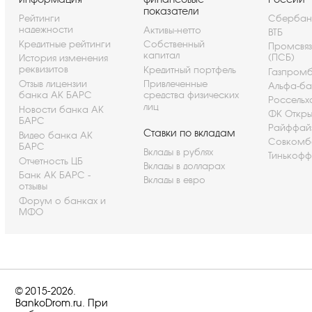
показатели
Рейтинги
Сбербан
надежности
Активы-нетто
ВТБ
Кредитные рейтинги
Собственный
Промсвя
капитал
(ПСБ)
История изменения
реквизитов
Кредитный портфель
Газпром
Отзыв лицензии
Привлеченные
Альфа-ба
банка АК БАРС
средства физических
Россельх
лиц
Новости банка АК
ФК Откры
БАРС
Райффай
Ставки по вкладам
Видео банка АК
Совкомб
БАРС
Вклады в рублях
Тинькофф
Отчетность ЦБ
Вклады в долларах
Банк АК БАРС -
Вклады в евро
отзывы
Форум о банках и
МФО
© 2015-2026.
BankoDrom.ru. При