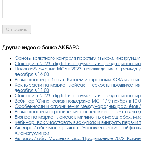
Другие видео о банке АК БАРС
Основы валютного контроля простым языком: инструкция о
Факторинг 2023: digital-инструменты и тренды финанси
Налогообложение МСБ в 2023: нововведения и преимуще
декабря в 16:00
Возможности работы с Китаем и странами ЮВА и логист
Как вырасти на маркетплейсах — секреты продвижения,
декабря в 11:00
Факторинг 2023: digital-инструменты и тренды финансиро
Вебинар "Финансовая поддержка МСП" / 9 ноября в 10:
Особенности и ограничения международных расчётов / 1
Возможности и ограничения расчётов в валюте: советы эк
Бизнес на маркетплейсах в миллионных масштабах: миф 
Вебинар "Как участвовать в закупках и выиграть первый т
Ак Барс Лабс: мастер класс "Управленческие лайфхаки 
Хисматуллиной
Ак Барс Лабс. Мастер класс "Продвижение 2022. Какие 