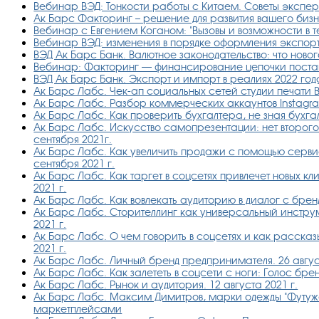
Вебинар ВЭД: Тонкости работы с Китаем. Советы экспер
Ак Барс Факторинг – решение для развития вашего биз
Вебинар с Евгением Коганом: "Вызовы и возможности в т
Вебинар ВЭД: изменения в порядке оформления экспорт
ВЭД Ак Барс Банк. Валютное законодательство: что нового
Вебинар: Факторинг — финансирование цепочки поста
ВЭД Ак Барс Банк. Экспорт и импорт в реалиях 2022 год
Ак Барс Лабс. Чек-ап социальных сетей студии печати 
Ак Барс Лабс. Разбор коммерческих аккаунтов Instagr
Ак Барс Лабс. Как проверить бухгалтера, не зная бухгал
Ак Барс Лабс. Искусство самопрезентации: нет второго
сентября 2021г.
Ак Барс Лабс. Как увеличить продажи с помощью сервиса
сентября 2021 г.
Ак Барс Лабс. Как таргет в соцсетях привлечет новых кл
2021 г.
Ак Барс Лабс. Как вовлекать аудиторию в диалог с бренд
Ак Барс Лабс. Сторителлинг как универсальный инструм
2021 г.
Ак Барс Лабс. О чем говорить в соцсетях и как рассказ
2021 г.
Ак Барс Лабс. Личный бренд предпринимателя. 26 август
Ак Барс Лабс. Как залететь в соцсети с ноги: Голос брен
Ак Барс Лабс. Рынок и аудитория. 12 августа 2021 г.
Ак Барс Лабс. Максим Димитров, марки одежды "Футуж
маркетплейсами