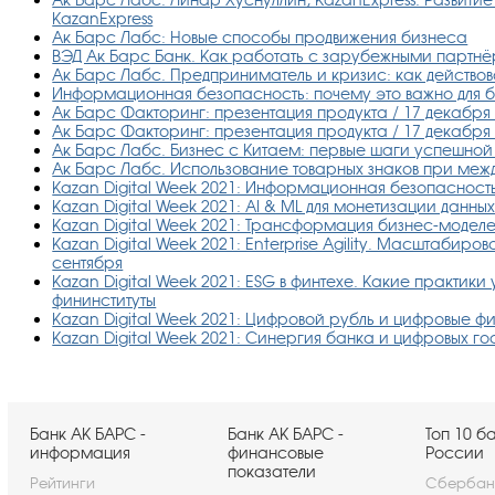
KazanExpress
Ак Барс Лабс: Новые способы продвижения бизнеса
ВЭД Ак Барс Банк. Как работать с зарубежными партнё
Ак Барс Лабс. Предприниматель и кризис: как действов
Информационная безопасность: почему это важно для би
Ак Барс Факторинг: презентация продукта / 17 декабря в
Ак Барс Факторинг: презентация продукта / 17 декабря в
Ак Барс Лабс. Бизнес с Китаем: первые шаги успешной с
Ак Барс Лабс. Использование товарных знаков при меж
Kazan Digital Week 2021: Информационная безопасность
Kazan Digital Week 2021: AI & ML для монетизации данных
Kazan Digital Week 2021: Трансформация бизнес-моделе
Kazan Digital Week 2021: Enterprise Agility. Масштабиро
сентября
Kazan Digital Week 2021: ESG в финтехе. Какие практики
фининституты
Kazan Digital Week 2021: Цифровой рубль и цифровые фи
Kazan Digital Week 2021: Синергия банка и цифровых го
Банк АК БАРС -
Банк АК БАРС -
Топ 10 б
информация
финансовые
России
показатели
Рейтинги
Сбербан