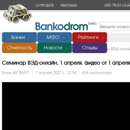
USD 78,03
(-0,4
О ПРОЕКТЕ
РЕКЛАМА
КОНТАКТЫ
Банки
МФО
Рейтинги
﹀
﹀
﹀
Отчетность
Новости
Отзывы
Главная
/
Банки России
/
АК БАРС
/
Видео
/
Семинар ВЭД-онлай
﹀
Семинар ВЭД-онлайн, 1 апреля. (видео от 1 апреля 
Банк АК БАРС
|
1 апреля 2021 г. 12:34
|
414 просмотра