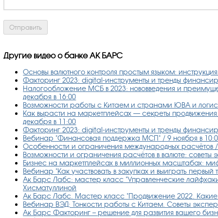
Другие видео о банке АК БАРС
Основы валютного контроля простым языком: инструкция о
Факторинг 2023: digital-инструменты и тренды финанси
Налогообложение МСБ в 2023: нововведения и преимуще
декабря в 16:00
Возможности работы с Китаем и странами ЮВА и логист
Как вырасти на маркетплейсах — секреты продвижения,
декабря в 11:00
Факторинг 2023: digital-инструменты и тренды финансиро
Вебинар "Финансовая поддержка МСП" / 9 ноября в 10:
Особенности и ограничения международных расчётов / 1
Возможности и ограничения расчётов в валюте: советы эк
Бизнес на маркетплейсах в миллионных масштабах: миф 
Вебинар "Как участвовать в закупках и выиграть первый т
Ак Барс Лабс: мастер класс "Управленческие лайфхаки 
Хисматуллиной
Ак Барс Лабс. Мастер класс "Продвижение 2022. Какие 
Вебинар ВЭД: Тонкости работы с Китаем. Советы экспер
Ак Барс Факторинг – решение для развития вашего биз