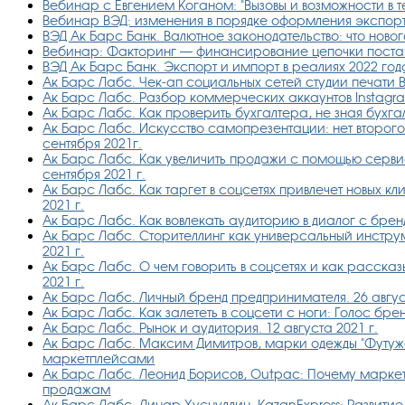
Вебинар с Евгением Коганом: "Вызовы и возможности в т
Вебинар ВЭД: изменения в порядке оформления экспорт
ВЭД Ак Барс Банк. Валютное законодательство: что нового
Вебинар: Факторинг — финансирование цепочки поста
ВЭД Ак Барс Банк. Экспорт и импорт в реалиях 2022 год
Ак Барс Лабс. Чек-ап социальных сетей студии печати 
Ак Барс Лабс. Разбор коммерческих аккаунтов Instagr
Ак Барс Лабс. Как проверить бухгалтера, не зная бухгал
Ак Барс Лабс. Искусство самопрезентации: нет второго
сентября 2021г.
Ак Барс Лабс. Как увеличить продажи с помощью сервиса
сентября 2021 г.
Ак Барс Лабс. Как таргет в соцсетях привлечет новых кл
2021 г.
Ак Барс Лабс. Как вовлекать аудиторию в диалог с бренд
Ак Барс Лабс. Сторителлинг как универсальный инструм
2021 г.
Ак Барс Лабс. О чем говорить в соцсетях и как рассказ
2021 г.
Ак Барс Лабс. Личный бренд предпринимателя. 26 август
Ак Барс Лабс. Как залететь в соцсети с ноги: Голос брен
Ак Барс Лабс. Рынок и аудитория. 12 августа 2021 г.
Ак Барс Лабс. Максим Димитров, марки одежды "Футуж
маркетплейсами
Ак Барс Лабс. Леонид Борисов, Outpac: Почему маркет
продажам
Ак Барс Лабс. Линар Хуснуллин, KazanExpress: Развити