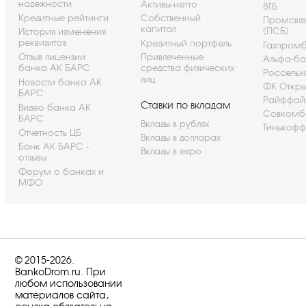
надежности
Активы-нетто
ВТБ
Кредитные рейтинги
Собственный
Промсвя
капитал
(ПСБ)
История изменения
реквизитов
Кредитный портфель
Газпром
Отзыв лицензии
Привлеченные
Альфа-ба
банка АК БАРС
средства физических
Россельх
лиц
Новости банка АК
ФК Откры
БАРС
Райффай
Ставки по вкладам
Видео банка АК
Совкомб
БАРС
Вклады в рублях
Тинькофф
Отчетность ЦБ
Вклады в долларах
Банк АК БАРС -
Вклады в евро
отзывы
Форум о банках и
МФО
© 2015-2026.
BankoDrom.ru. При
любом использовании
материалов сайта,