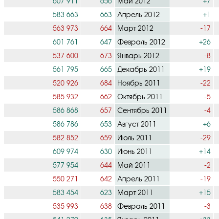
607 911
656
Май 2012
+7
583 663
663
Апрель 2012
+1
563 973
664
Март 2012
-17
601 761
647
Февраль 2012
+26
537 600
673
Январь 2012
-8
561 795
665
Декабрь 2011
+19
520 926
684
Ноябрь 2011
-22
585 932
662
Октябрь 2011
-5
586 868
657
Сентябрь 2011
-4
586 786
653
Август 2011
+6
582 852
659
Июль 2011
-29
609 974
630
Июнь 2011
+14
577 954
644
Май 2011
-2
550 271
642
Апрель 2011
-19
583 454
623
Март 2011
+15
535 993
638
Февраль 2011
-3