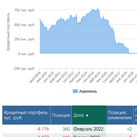
750 тыс. руб.
Кредитный портфель
500 тыс. руб.
250 тыс. руб.
0 тыс. руб.
-250 тыс. руб.
сен.2016
сен.2014
сен.2012
я
сен.2010
янв.2018
янв.2016
янв.2014
янв.2012
май.2
янв.2010
май.2017
май.2015
май.2013
май.2011
сен.2018
май.2009
Акрополь
Кредитный портфель,
Позиция,
Позиция
Дата
тыс. руб.
изменение
-4 176
360
Февраль 2022
+2