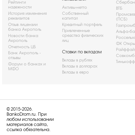
Рейтинги
Сбербан
надежности
Активы-нетто
ВТБ
История изменения
Собственный
Промсвя
реквизитов
капитал
(ПСБ)
Отзыв лицензии
Кредитный портфель
Газпром
банка Акрополь
Привлеченные
Альфа-ба
средства физических
Новости банка
Россельх
Акрополь
лиц
ФК Откры
Отчетность ЦБ
Райффай
Ставки по вкладам
Банк Акрополь -
Совкомб
отзывы
Вклады в рублях
Тинькофф
Форум о банках и
Вклады в долларах
МФО
Вклады в евро
© 2015-2026.
BankoDrom.ru. При
любом использовании
материалов сайта,
ссылка обязательна.