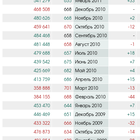
541 279
635
Январь 2011
+33
468 508
668
Декабрь 2010
-
480 626
668
Ноябрь 2010
+2
459 641
670
Октябрь 2010
-12
484 468
658
Сентябрь 2010
-
481 448
658
Август 2010
-1
479 688
657
Июль 2010
+18
439 542
675
Июнь 2010
+7
425 669
682
Май 2010
+4
413 759
686
Апрель 2010
+15
358 888
701
Март 2010
-13
384 155
688
Февраль 2010
-44
453 470
644
Январь 2010
+7
446 469
651
Декабрь 2009
+15
433 322
666
Ноябрь 2009
-32
476 873
634
Октябрь 2009
-14