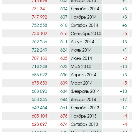
713 898
603
Январь 2015
+1
731 341
604
Декабрь 2014
+3
747 992
607
Ноябрь 2014
+3
752 558
610
Октябрь 2014
+6
734 102
616
Сентябрь 2014
-5
762 256
611
Август 2014
+13
722 249
624
Июль 2014
+1
707 180
625
Июнь 2014
-2
714 248
623
Май 2014
+13
683 522
636
Апрель 2014
+3
675 853
639
Март 2014
-5
688 090
634
Февраль 2014
+10
658 345
644
Январь 2014
+17
649 464
661
Декабрь 2013
+17
605 104
678
Ноябрь 2013
-4
628 897
674
Октябрь 2013
-4