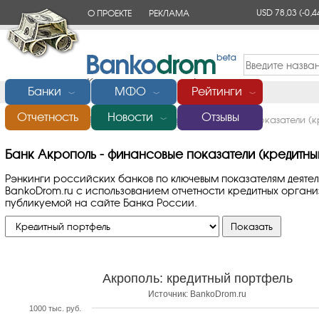
USD 78,03
(-0,4
О ПРОЕКТЕ
РЕКЛАМА
КОНТАКТЫ
Банки
МФО
Рейтинги
﹀
﹀
﹀
Отчетность
Новости
Отзывы
Главная
/
Банки России
/
Акрополь
/
Финансовые показатели (к
﹀
Банк Акрополь - финансовые показатели (кредитны
Рэнкинги российских банков по ключевым показателям деяте
BankoDrom.ru с использованием отчетности кредитных орга
публикуемой на сайте Банка России.
Акрополь: кредитный портфель
Источник: BankoDrom.ru
1000 тыс. руб.