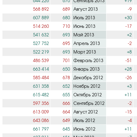
644 226
670
Сентябрь 2013
+19
568 892
689
Август 2013
-9
607 889
680
Июль 2013
+30
514 260
710
Июнь 2013
-17
541 632
693
Май 2013
+2
527 752
695
Апрель 2013
-2
522 219
693
Март 2013
+8
486 539
701
Февраль 2013
-51
663 414
650
Январь 2013
+28
585 484
678
Декабрь 2012
-26
631 358
652
Ноябрь 2012
+3
615 482
655
Октябрь 2012
+11
597 356
666
Сентябрь 2012
-2
613 009
664
Август 2012
-15
643 086
649
Июль 2012
-4
661 797
645
Июнь 2012
+11