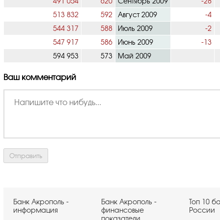
491 054
620
Сентябрь 2009
-28
513 832
592
Август 2009
-4
544 317
588
Июль 2009
-2
547 917
586
Июнь 2009
-13
594 953
573
Май 2009
Ваш комментарий
Банк Акрополь -
Банк Акрополь -
Топ 10 б
информация
финансовые
России
показатели