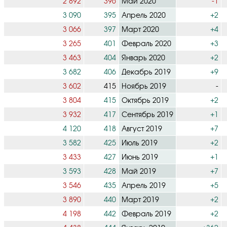
2 892
396
Май 2020
-1
3 090
395
Апрель 2020
+2
3 066
397
Март 2020
+4
3 265
401
Февраль 2020
+3
3 463
404
Январь 2020
+2
3 682
406
Декабрь 2019
+9
3 602
415
Ноябрь 2019
-
3 804
415
Октябрь 2019
+2
3 932
417
Сентябрь 2019
+1
4 120
418
Август 2019
+7
3 582
425
Июль 2019
+2
3 433
427
Июнь 2019
+1
3 593
428
Май 2019
+7
3 546
435
Апрель 2019
+5
3 890
440
Март 2019
+2
4 198
442
Февраль 2019
+2