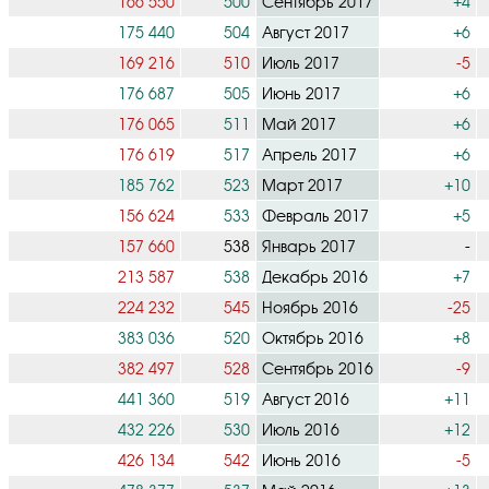
166 550
500
Сентябрь 2017
+4
175 440
504
Август 2017
+6
169 216
510
Июль 2017
-5
176 687
505
Июнь 2017
+6
176 065
511
Май 2017
+6
176 619
517
Апрель 2017
+6
185 762
523
Март 2017
+10
156 624
533
Февраль 2017
+5
157 660
538
Январь 2017
-
213 587
538
Декабрь 2016
+7
224 232
545
Ноябрь 2016
-25
383 036
520
Октябрь 2016
+8
382 497
528
Сентябрь 2016
-9
441 360
519
Август 2016
+11
432 226
530
Июль 2016
+12
426 134
542
Июнь 2016
-5