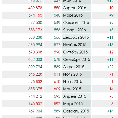
478 377
537
Май 2016
+13
459 878
550
Апрель 2016
-10
574 165
540
Март 2016
+9
577 630
549
Февраль 2016
+9
553 173
558
Январь 2016
+8
588 238
566
Декабрь 2015
+11
585 994
577
Ноябрь 2015
+13
570 398
590
Октябрь 2015
-12
632 003
578
Сентябрь 2015
+11
599 794
589
Август 2015
+22
545 228
611
Июль 2015
-1
596 832
610
Июнь 2015
-1
635 375
609
Май 2015
-14
744 212
595
Апрель 2015
-3
746 537
592
Март 2015
-3
767 904
589
Февраль 2015
+14