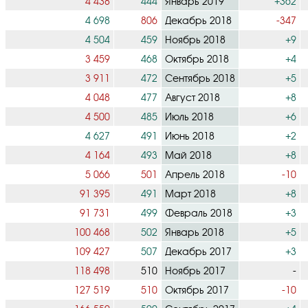
4 438
444
Январь 2019
+362
4 698
806
Декабрь 2018
-347
4 504
459
Ноябрь 2018
+9
3 459
468
Октябрь 2018
+4
3 911
472
Сентябрь 2018
+5
4 048
477
Август 2018
+8
4 500
485
Июль 2018
+6
4 627
491
Июнь 2018
+2
4 164
493
Май 2018
+8
5 066
501
Апрель 2018
-10
91 395
491
Март 2018
+8
91 731
499
Февраль 2018
+3
100 468
502
Январь 2018
+5
109 427
507
Декабрь 2017
+3
118 498
510
Ноябрь 2017
-
127 519
510
Октябрь 2017
-10