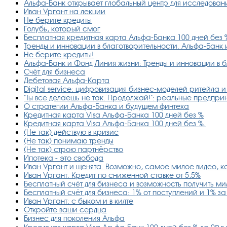
Альфа-Банк открывает глобальный центр для исследован
Иван Ургант на лекции
Не берите кредиты
Голубь, который смог
Бесплатная кредитная карта Альфа-Банка 100 дней без 
Тренды и инновации в благотворительности. Альфа-Банк 
Не берите кредиты!
Альфа-Банк и Фонд Линия жизни: Тренды и инновации в 
Счёт для бизнеса
Дебетовая Альфа-Карта
Digital service: цифровизация бизнес-моделей ритейла
"Ты всё делаешь не так. Продолжай!": реальные предпр
О стратегии Альфа-Банка и будущем финтеха
Кредитная карта Visa Альфа-Банка 100 дней без %
Кредитная карта Visa Альфа-Банка 100 дней без %.
(Не так) действую в кризис
(Не так) понимаю тренды
(Не так) строю партнёрство
Ипотека - это свобода
Иван Ургант и щенята. Возможно, самое милое видео, к
Иван Ургант. Кредит по сниженной ставке от 5,5%
Бесплатный счёт для бизнеса и возможность получить м
Бесплатный счёт для бизнеса: 1% от поступлений и 1% з
Иван Ургант: с быком и в килте
Откройте ваши сердца
Бизнес для поколения Альфа