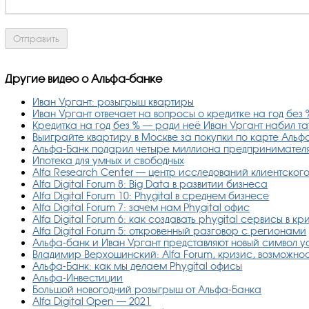
Другие видео о Альфа-банке
Иван Ургант: розыгрыш квартиры
Иван Ургант отвечает на вопросы о кредитке на год без 
Кредитка на год без % — ради неё Иван Ургант набил та
Выиграйте квартиру в Москве за покупки по карте Альф
Альфа-Банк подарил четыре миллиона предпринимател
Ипотека для умных и свободных
Alfa Research Center — центр исследований клиентског
Alfa Digital Forum 8: Big Data в развитии бизнеса
Alfa Digital Forum 10: Phygital в среднем бизнесе
Alfa Digital Forum 7: зачем нам Phygital офис
Alfa Digital Forum 6: как создавать phygital сервисы в кр
Alfa Digital Forum 5: откровенный разговор с регионами
Альфа-банк и Иван Ургант представляют новый символ 
Владимир Верхошинский: Alfa Forum, кризис, возможнос
Альфа-Банк: как мы делаем Phygital офисы
Альфа-Инвестиции
Большой новогодний розыгрыш от Альфа-Банка
Alfa Digital Open — 2021