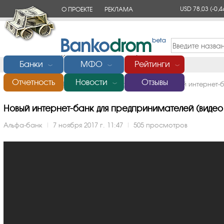
USD 78,03
(-0,4
О ПРОЕКТЕ
РЕКЛАМА
КОНТАКТЫ
Банки
МФО
Рейтинги
﹀
﹀
﹀
Отчетность
Новости
Отзывы
Главная
/
Банки России
/
Альфа-банк
/
Видео
/
Новый интернет-
﹀
Новый интернет-банк для предпринимателей (видео о
Альфа-банк
|
7 ноября 2017 г. 11:47
|
505 просмотров