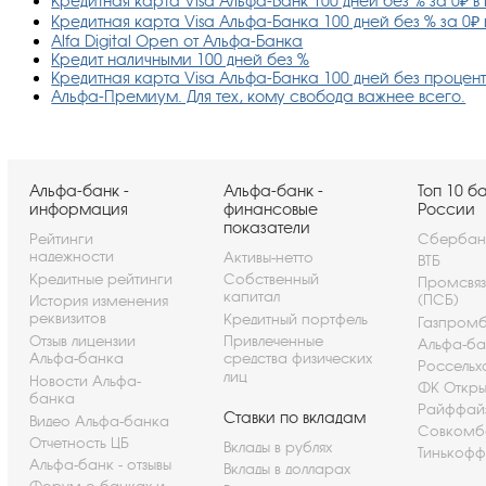
Кредитная карта Visa Альфа-Банк 100 дней без % за 0₽ 
Кредитная карта Visa Альфа-Банка 100 дней без % за 0₽
Alfa Digital Open от Альфа-Банка
Кредит наличными 100 дней без %
Кредитная карта Visa Альфа-Банка 100 дней без процен
Альфа-Премиум. Для тех, кому свобода важнее всего.
Альфа-банк -
Альфа-банк -
Топ 10 б
информация
финансовые
России
показатели
Рейтинги
Сбербан
надежности
Активы-нетто
ВТБ
Кредитные рейтинги
Собственный
Промсвя
капитал
(ПСБ)
История изменения
реквизитов
Кредитный портфель
Газпром
Отзыв лицензии
Привлеченные
Альфа-ба
Альфа-банка
средства физических
Россельх
лиц
Новости Альфа-
ФК Откры
банка
Райффай
Ставки по вкладам
Видео Альфа-банка
Совкомб
Отчетность ЦБ
Вклады в рублях
Тинькофф
Альфа-банк - отзывы
Вклады в долларах