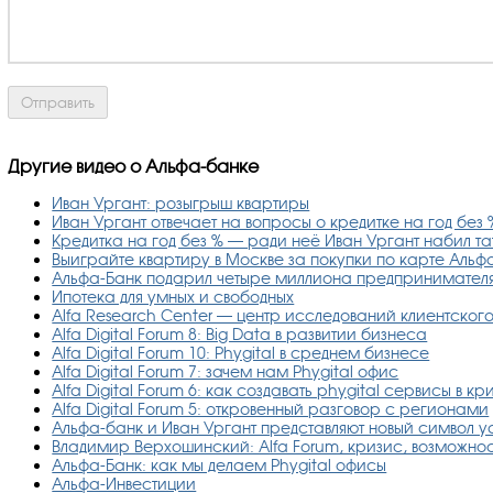
Другие видео о Альфа-банке
Иван Ургант: розыгрыш квартиры
Иван Ургант отвечает на вопросы о кредитке на год без 
Кредитка на год без % — ради неё Иван Ургант набил та
Выиграйте квартиру в Москве за покупки по карте Альф
Альфа-Банк подарил четыре миллиона предпринимател
Ипотека для умных и свободных
Alfa Research Center — центр исследований клиентског
Alfa Digital Forum 8: Big Data в развитии бизнеса
Alfa Digital Forum 10: Phygital в среднем бизнесе
Alfa Digital Forum 7: зачем нам Phygital офис
Alfa Digital Forum 6: как создавать phygital сервисы в кр
Alfa Digital Forum 5: откровенный разговор с регионами
Альфа-банк и Иван Ургант представляют новый символ 
Владимир Верхошинский: Alfa Forum, кризис, возможнос
Альфа-Банк: как мы делаем Phygital офисы
Альфа-Инвестиции