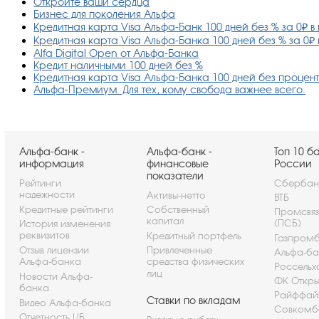
Откройте ваши сердца
Бизнес для поколения Альфа
Кредитная карта Visa Альфа-Банк 100 дней без % за 0₽ 
Кредитная карта Visa Альфа-Банка 100 дней без % за 0₽
Alfa Digital Open от Альфа-Банка
Кредит наличными 100 дней без %
Кредитная карта Visa Альфа-Банка 100 дней без процен
Альфа-Премиум. Для тех, кому свобода важнее всего.
Альфа-банк -
Альфа-банк -
Топ 10 б
информация
финансовые
России
показатели
Рейтинги
Сбербан
надежности
Активы-нетто
ВТБ
Кредитные рейтинги
Собственный
Промсвя
капитал
(ПСБ)
История изменения
реквизитов
Кредитный портфель
Газпром
Отзыв лицензии
Привлеченные
Альфа-ба
Альфа-банка
средства физических
Россельх
лиц
Новости Альфа-
ФК Откры
банка
Райффай
Ставки по вкладам
Видео Альфа-банка
Совкомб
Отчетность ЦБ