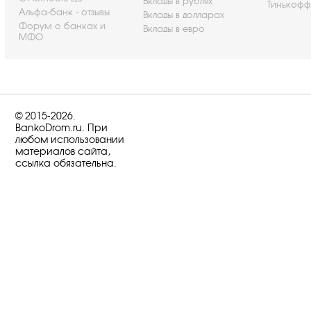
Вклады в рублях
Тинькофф
Альфа-банк - отзывы
Вклады в долларах
Форум о банках и
Вклады в евро
МФО
© 2015-2026.
BankoDrom.ru. При
любом использовании
материалов сайта,
ссылка обязательна.