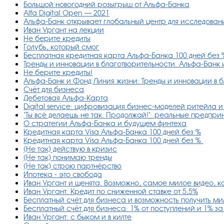
Большой новогодний розыгрыш от Альфа-Банка
Alfa Digital Open — 2021
Альфа-Банк открывает глобальный центр для исследован
Иван Ургант на лекции
Не берите кредиты
Голубь, который смог
Бесплатная кредитная карта Альфа-Банка 100 дней без 
Тренды и инновации в благотворительности. Альфа-Банк 
Не берите кредиты!
Альфа-Банк и Фонд Линия жизни: Тренды и инновации в 
Счёт для бизнеса
Дебетовая Альфа-Карта
Digital service: цифровизация бизнес-моделей ритейла
"Ты всё делаешь не так. Продолжай!": реальные предпр
О стратегии Альфа-Банка и будущем финтеха
Кредитная карта Visa Альфа-Банка 100 дней без %
Кредитная карта Visa Альфа-Банка 100 дней без %.
(Не так) действую в кризис
(Не так) понимаю тренды
(Не так) строю партнёрство
Ипотека - это свобода
Иван Ургант и щенята. Возможно, самое милое видео, к
Иван Ургант. Кредит по сниженной ставке от 5,5%
Бесплатный счёт для бизнеса и возможность получить м
Бесплатный счёт для бизнеса: 1% от поступлений и 1% з
Иван Ургант: с быком и в килте